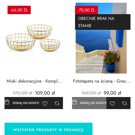
-66,00 ZŁ
-70,00 ZŁ
OBECNIE BRAK NA
STANIE
Miski dekoracyjne - Komplet
Fototapeta na ścianę - Grecja
3szt. - Metalowe -...
- 183x254 cm
175,00 zł
109,00 zł
169,00 zł
99,00 zł
DODAJ DO KOSZYKA
DODAJ DO KOSZYKA
WSZYSTKIE PRODUKTY W PROMOCJI