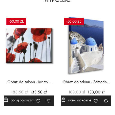
WYPRZEDAŻ
-50,00 ZŁ
-50,00 ZŁ
Obraz do salonu - Kwiaty -
Obraz do salonu - Santorini -
Czerwone maki -...
Grecja Cykady -...
183,50 zł
133,50 zł
183,00 zł
133,00 zł
DODAJ DO KOSZYKA
DODAJ DO KOSZYKA