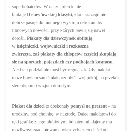
superbohaterów. W naszej ofercie nie
brakuje
Disney’owskiej klasyki
, która szczególnie
dobrze pasuje do modnego wystroju retro; ani też
filmowych nowości, przy których bawią się nawet
dorośli.
Plakaty dla dziewczynek
obfitują
w
księżniczki, wojowniczki i rozkoszne
zwierzęta
,
zaś
plakaty dla chłopców
częściej skupiają
się na
sportach, pojazdach czy podbojach kosmosu
.
Ale i ten podział nie musi być regułą – każdy małolat
może bowiem sam śmiało ozdobić swój pokój, na przekór
stereotypom i wizjom dorosłym.
Plakat dla dzieci
to doskonały
pomysł na prezent
– na
urodziny, pod choinkę, w nagrodę. Dając małolatowi do
ręki grafikę z jego ulubionymi bohaterami, dajemy mu
możliwość zaadaptowania własnych czterech ścian i