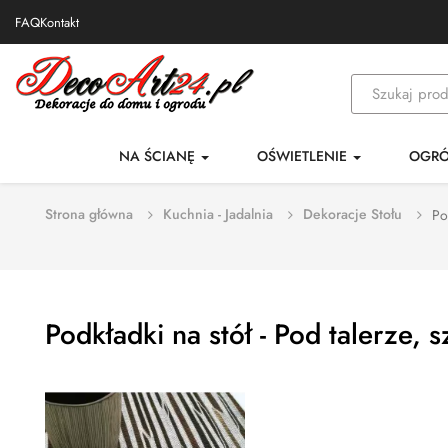
FAQ
Kontakt
NA ŚCIANĘ
OŚWIETLENIE
OGR
Strona główna
Kuchnia - Jadalnia
Dekoracje Stołu
Po
Podkładki na stół - Pod talerze, s