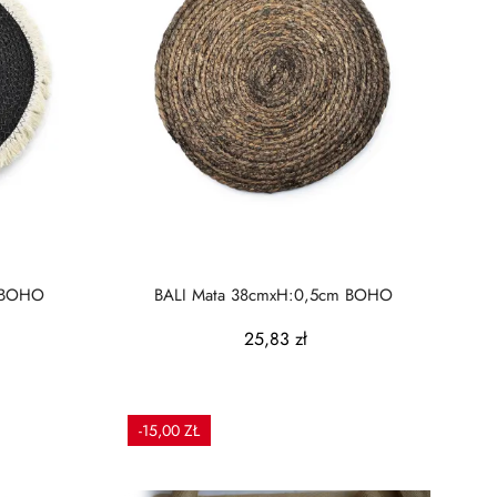
ALI Mata 38cmxH:0,5cm BOHO
BALI Mata 38cmxH:0,5cm BOHO
25,83 zł
-15,00 ZŁ