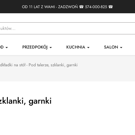
OD 11 LAT Z WAMI - ZADZWOŃ ☎
574-000-825
☎
ÓD
PRZEDPOKÓJ
KUCHNIA
SALON
dkładki na stół - Pod talerze, szklanki, garnki
zklanki, garnki