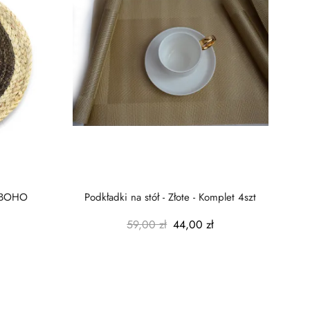
ALI Mata 38cmxH:0,5cm BOHO
Podkładki na stół - Złote - Komplet 4szt
59,00 zł
44,00 zł