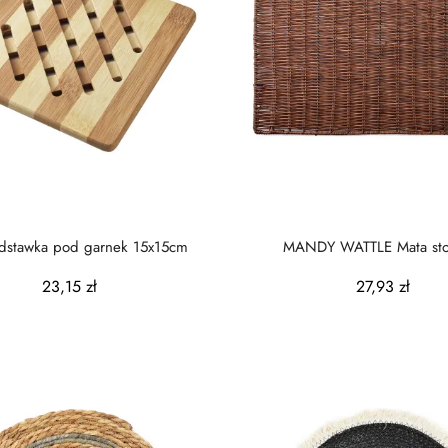
dstawka pod garnek 15x15cm
MANDY WATTLE Mata sto
45x30x0,5cm
23,15 zł
27,93 zł