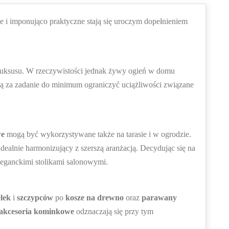
i imponująco praktyczne stają się uroczym dopełnieniem
 luksusu. W rzeczywistości jednak żywy ogień w domu
ą za zadanie do minimum ograniczyć uciążliwości związane
we
mogą być wykorzystywane także na tarasie i w ogrodzie.
ealnie harmonizujący z szerszą aranżacją. Decydując się na
leganckimi stolikami salonowymi.
elek
i
szczypców
po
kosze na drewno
oraz
parawany
akcesoria kominkowe
odznaczają się przy tym