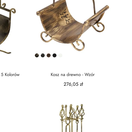
Złota
Srebrna
Miedziana
Czarny
Biały
patyna
patyna
patyna
półmat
 5 Kolorów
Kosz na drewno - Wzór
276,05 zł