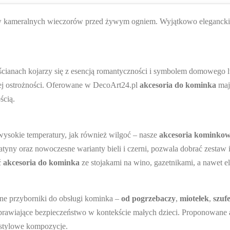
w kameralnych wieczorów przed żywym ogniem. Wyjątkowo eleganckie 
 ścianach kojarzy się z esencją romantyczności i symbolem domowego
j ostrożności. Oferowane w DecoArt24.pl
akcesoria do kominka
maj
ścią.
wysokie temperatury, jak również wilgoć – nasze
akcesoria kominko
yny oraz nowoczesne warianty bieli i czerni, pozwala dobrać zestaw id
ć
akcesoria do kominka
ze stojakami na wino, gazetnikami, a nawet e
dne przyborniki do obsługi kominka –
od pogrzebaczy
,
miotełek
,
szuf
prawiające bezpieczeństwo w kontekście małych dzieci. Proponowane
 stylowe kompozycje.