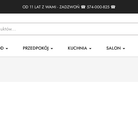
OD 11 LAT Z WAMI - ZADZWOŃ ☎
574-000-825
☎
ÓD
PRZEDPOKÓJ
KUCHNIA
SALON