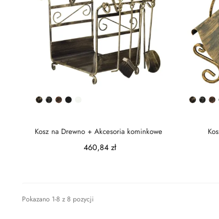
Złota
Srebrna
Miedziana
Czarny
Biały
Złota
Sreb
M
patyna
patyna
patyna
półmat
patyna
paty
p
Kosz na Drewno + Akcesoria kominkowe
Kos
460,84 zł
Pokazano 1-8 z 8 pozycji