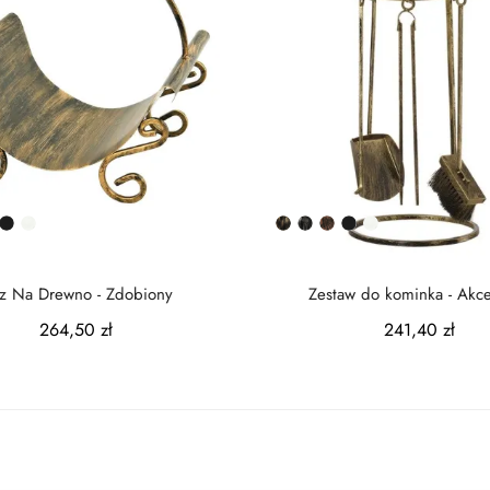
rna
iedziana
Czarny
Biały
Złota
Srebrna
Miedziana
Czarny
Biały
na
atyna
półmat
patyna
patyna
patyna
półmat
z Na Drewno - Zdobiony
Zestaw do kominka - Akce
264,50 zł
241,40 zł