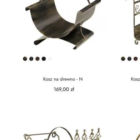
Złota
Srebrna
Miedziana
Czarny
Biały
Złota
Sreb
M
patyna
patyna
patyna
półmat
patyna
paty
p
Kosz na drewno - N
Kosz
169,00 zł