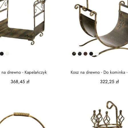
rna
iedziana
Czarny
Biały
Złota
Srebrna
Miedziana
Czarny
Biały
na
atyna
półmat
patyna
patyna
patyna
półmat
 na drewno - Kapelańczyk
Kosz na drewno - Do kominka -
368,45 zł
322,25 zł