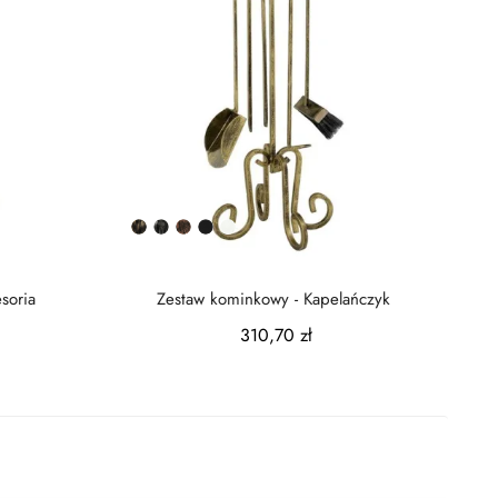
Złota
Srebrna
Miedziana
Czarny
Biały
patyna
patyna
patyna
półmat
soria
Zestaw kominkowy - Kapelańczyk
310,70 zł