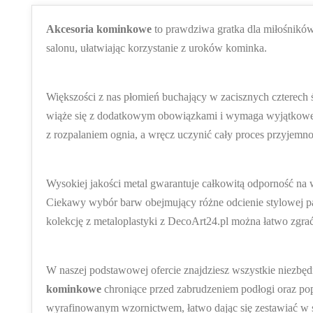
Akcesoria kominkowe
to prawdziwa gratka dla miłośnikó
salonu, ułatwiając korzystanie z uroków kominka.
Większości z nas płomień buchający w zacisznych czterech
wiąże się z dodatkowym obowiązkami i wymaga wyjątkowe
z rozpalaniem ognia, a wręcz uczynić cały proces przyjemno
Wysokiej jakości metal gwarantuje całkowitą odporność na 
Ciekawy wybór barw obejmujący różne odcienie stylowej pat
kolekcję z metaloplastyki z DecoArt24.pl można łatwo zgra
W naszej podstawowej ofercie znajdziesz wszystkie niezbę
kominkowe
chroniące przed zabrudzeniem podłogi oraz po
wyrafinowanym wzornictwem, łatwo dając się zestawiać w