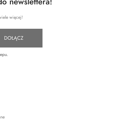
do newslettera!
iele więcej!
DOŁĄCZ
lepu
.
nne