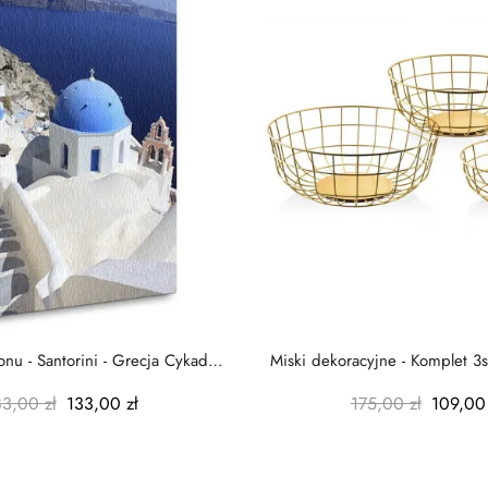
nu - Santorini - Grecja Cykady
Miski dekoracyjne - Komplet 3s
-...
-...
83,00 zł
133,00 zł
175,00 zł
109,00 