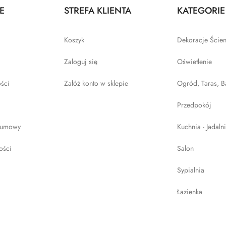
E
STREFA KLIENTA
KATEGORIE
Koszyk
Dekoracje Ście
Zaloguj się
Oświetlenie
ości
Załóż konto w sklepie
Ogród, Taras, B
Przedpokój
 umowy
Kuchnia - Jadaln
ości
Salon
Sypialnia
Łazienka