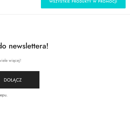
WSZYSTKIE PRODUKTY W PROMOCJI
do newslettera!
iele więcej!
DOŁĄCZ
lepu
.