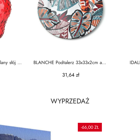
ny słój z
BLANCHE Podtalerz 33x33x2cm art.
IDAL
dekoracyjny
31,64 zł
WYPRZEDAŻ
-66,00 ZŁ