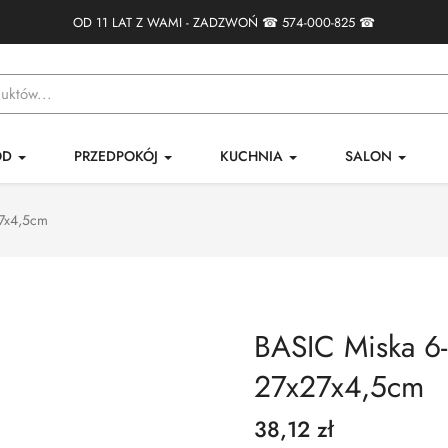
OD 11 LAT Z WAMI - ZADZWOŃ ☎
574-000-825
☎
ÓD
PRZEDPOKÓJ
KUCHNIA
SALON
27x4,5cm
BASIC Miska 6-
27x27x4,5cm
38,12 zł