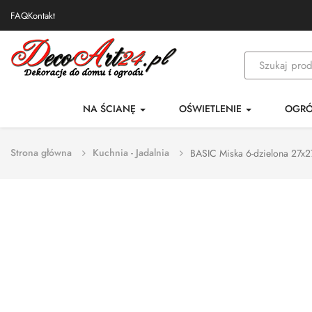
FAQ
Kontakt
NA ŚCIANĘ
OŚWIETLENIE
OGR
Strona główna
Kuchnia - Jadalnia
BASIC Miska 6-dzielona 27x