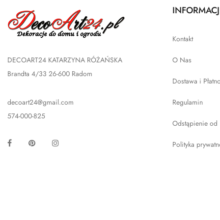
INFORMACJ
Kontakt
DECOART24 KATARZYNA RÓŻAŃSKA
O Nas
Brandta 4/33 26-600 Radom
Dostawa i Płatn
decoart24@gmail.com
Regulamin
574-000-825
Odstąpienie od
Facebook
Pinterest
Instagram
Polityka prywatn