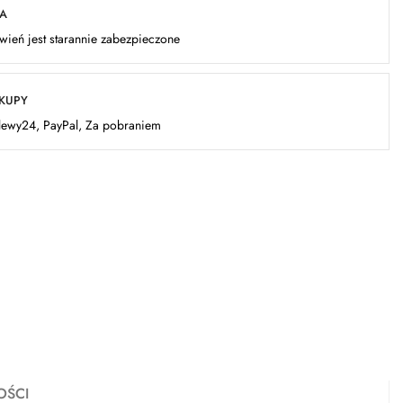
KA
ień jest starannie zabezpieczone
AKUPY
elewy24, PayPal, Za pobraniem
OŚCI