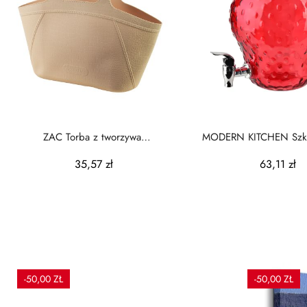
ZAC Torba z tworzywa
MODERN KITCHEN Szkla
48x16x44,5cm kremowa
kranikiem4L
35,57 zł
63,11 zł
-50,00 ZŁ
-50,00 ZŁ