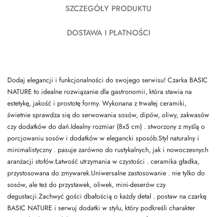
SZCZEGÓŁY PRODUKTU
DOSTAWA I PŁATNOŚCI
Dodaj elegancji i funkcjonalności do swojego serwisu! Czarka BASIC
NATURE to idealne rozwiązanie dla gastronomii, która stawia na
estetykę, jakość i prostotę formy. Wykonana z trwałej ceramiki,
świetnie sprawdza się do serwowania sosów, dipów, oliwy, zakwasów
czy dodatków do dań.Idealny rozmiar (8x5 cm) . stworzony z myślą o
porcjowaniu sosów i dodatków w elegancki sposób.Styl naturalny i
minimalistyczny . pasuje zarówno do rustykalnych, jak i nowoczesnych
aranżacji stołów.Łatwość utrzymania w czystości . ceramika gładka,
przystosowana do zmywarek.Uniwersalne zastosowanie . nie tylko do
sosów, ale też do przystawek, oliwek, mini-deserów czy
degustacji.Zachwyć gości dbałością o każdy detal . postaw na czarkę
BASIC NATURE i serwuj dodatki w stylu, który podkreśli charakter