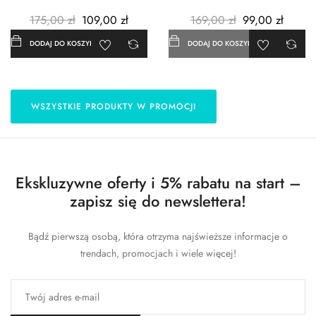
3szt. - Metalowe -...
- 183x254 cm
175,00 zł
109,00 zł
169,00 zł
99,00 zł
DODAJ DO KOSZYKA
DODAJ DO KOSZYKA
WSZYSTKIE PRODUKTY W PROMOCJI
Ekskluzywne oferty i 5% rabatu na start –
zapisz się do newslettera!
Bądź pierwszą osobą, która otrzyma najświeższe informacje o
trendach, promocjach i wiele więcej!