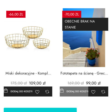
-66,00 ZŁ
-70,00 ZŁ
OBECNIE BRAK NA
STANIE
Miski dekoracyjne - Komplet
Fototapeta na ścianę - Grecja
3szt. - Metalowe -...
- 183x254 cm
175,00 zł
109,00 zł
169,00 zł
99,00 zł
DODAJ DO KOSZYKA
DODAJ DO KOSZYKA