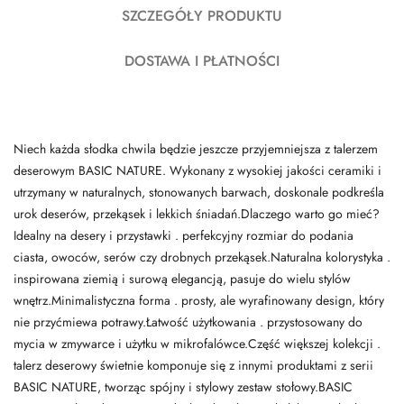
SZCZEGÓŁY PRODUKTU
DOSTAWA I PŁATNOŚCI
Niech każda słodka chwila będzie jeszcze przyjemniejsza z talerzem
deserowym BASIC NATURE. Wykonany z wysokiej jakości ceramiki i
utrzymany w naturalnych, stonowanych barwach, doskonale podkreśla
urok deserów, przekąsek i lekkich śniadań.Dlaczego warto go mieć?
Idealny na desery i przystawki . perfekcyjny rozmiar do podania
ciasta, owoców, serów czy drobnych przekąsek.Naturalna kolorystyka .
inspirowana ziemią i surową elegancją, pasuje do wielu stylów
wnętrz.Minimalistyczna forma . prosty, ale wyrafinowany design, który
nie przyćmiewa potrawy.Łatwość użytkowania . przystosowany do
mycia w zmywarce i użytku w mikrofalówce.Część większej kolekcji .
talerz deserowy świetnie komponuje się z innymi produktami z serii
BASIC NATURE, tworząc spójny i stylowy zestaw stołowy.BASIC