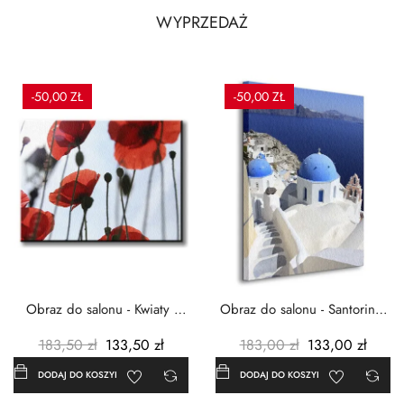
WYPRZEDAŻ
-50,00 ZŁ
-50,00 ZŁ
Obraz do salonu - Kwiaty -
Obraz do salonu - Santorini -
Czerwone maki -...
Grecja Cykady -...
183,50 zł
133,50 zł
183,00 zł
133,00 zł
DODAJ DO KOSZYKA
DODAJ DO KOSZYKA