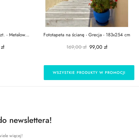
zt. - Metalowe
Fototapeta na ścianę - Grecja - 183x254 cm
zł
169,00 zł
99,00 zł
WSZYSTKIE PRODUKTY W PROMOCJI
do newslettera!
iele więcej!