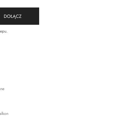
DOŁĄCZ
lepu
.
nne
alkon