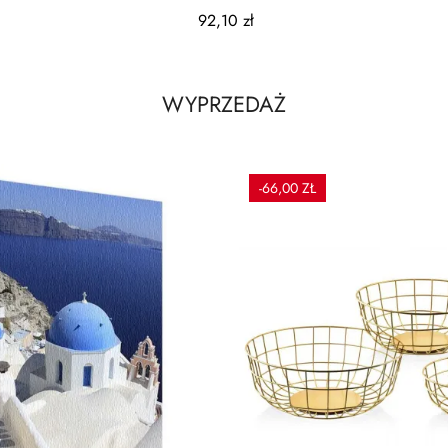
3cm
28/24/19cm na łańcuszku...
92,10 zł
WYPRZEDAŻ
-66,00 ZŁ