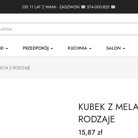
OD 11 LAT Z WAMI - ZADZWOŃ ☎
574-000-825
☎
ÓD
PRZEDPOKÓJ
KUCHNIA
SALON
,5CM 2 RODZAJE
KUBEK Z MEL
RODZAJE
15,87 zł