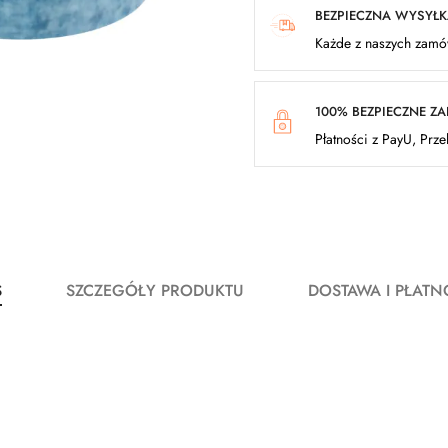
BEZPIECZNA WYSYŁ
Każde z naszych zamów
100% BEZPIECZNE Z
Płatności z PayU, Prz
S
SZCZEGÓŁY PRODUKTU
DOSTAWA I PŁATN