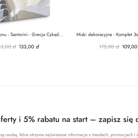
nu - Santorini - Grecja Cykady
Miski dekoracyjne - Komplet 3s
-...
-...
83,00 zł
133,00 zł
175,00 zł
109,00 
erty i 5% rabatu na start – zapisz się 
zą osobą, która otrzyma najświeższe informacje o trendach, promocjach i w