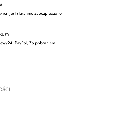
KA
ień jest starannie zabezpieczone
AKUPY
elewy24, PayPal, Za pobraniem
OŚCI