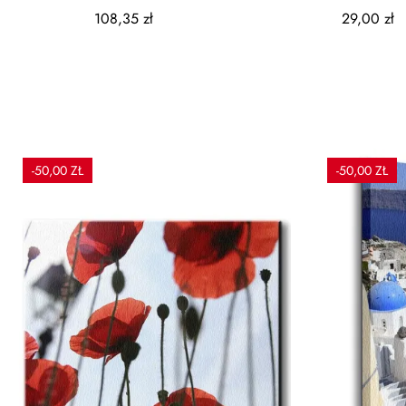
38x22x22cm beżowy
Ceramika - 20x
108,35 zł
29,00 zł
-50,00 ZŁ
-50,00 ZŁ