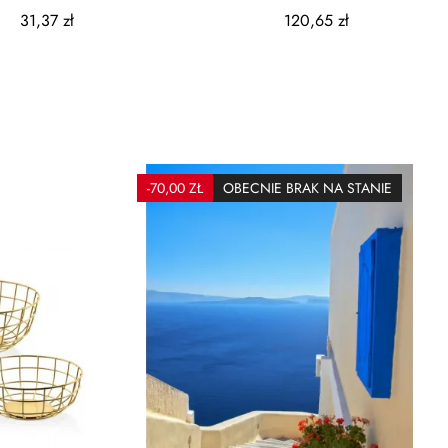
RODZAJE
szałwiowy
31,37 zł
120,65 zł
-70,00 ZŁ
OBECNIE BRAK NA STANIE