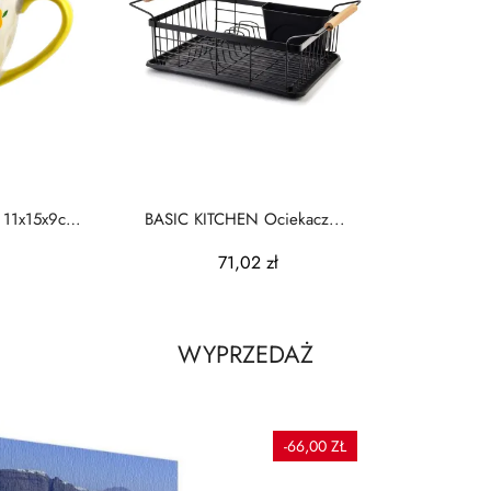
 11x15x9cm
BASIC KITCHEN Ociekacz...
71,02 zł
WYPRZEDAŻ
-66,00 ZŁ