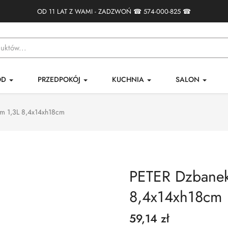
OD 11 LAT Z WAMI - ZADZWOŃ ☎
574-000-825
☎
ÓD
PRZEDPOKÓJ
KUCHNIA
SALON
m 1,3L 8,4x14xh18cm
PETER Dzbanek
8,4x14xh18cm
59,14 zł