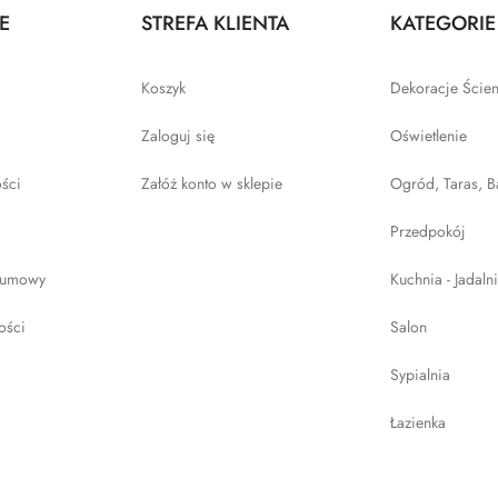
E
STREFA KLIENTA
KATEGORIE
Koszyk
Dekoracje Ście
Zaloguj się
Oświetlenie
ości
Załóż konto w sklepie
Ogród, Taras, B
Przedpokój
 umowy
Kuchnia - Jadaln
ości
Salon
Sypialnia
Łazienka