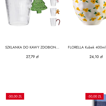
SZKLANKA DO KAWY ZDOBIONA
FLORELLA Kubek 400ml
4ASS
żółte kwiatki
27,79 zł
24,10 zł
-50,00 ZŁ
-50,00 ZŁ