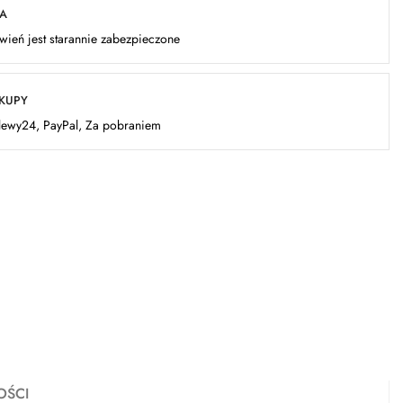
KA
ień jest starannie zabezpieczone
AKUPY
elewy24, PayPal, Za pobraniem
OŚCI