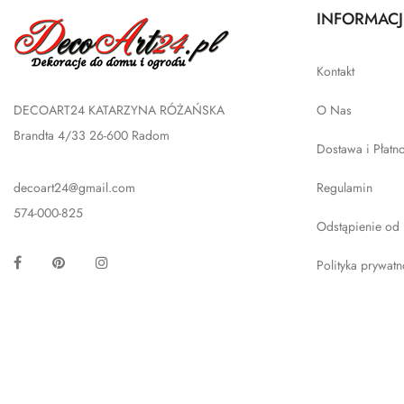
INFORMACJ
Kontakt
DECOART24 KATARZYNA RÓŻAŃSKA
O Nas
Brandta 4/33 26-600 Radom
Dostawa i Płatn
decoart24@gmail.com
Regulamin
574-000-825
Odstąpienie od
Facebook
Pinterest
Instagram
Polityka prywatn