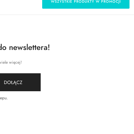
WSZYSTKIE PRODUKTY W PROMOCJI
do newslettera!
iele więcej!
DOŁĄCZ
lepu
.