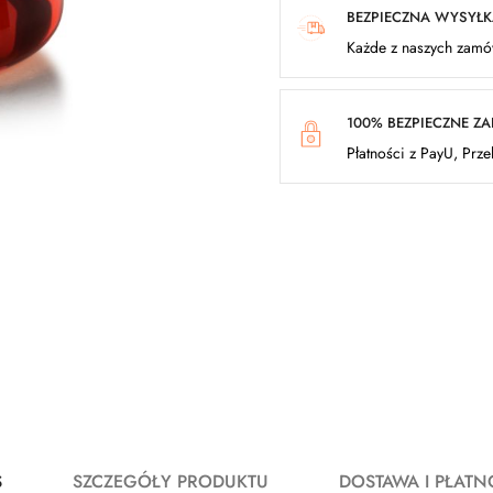
BEZPIECZNA WYSYŁ
Każde z naszych zamów
100% BEZPIECZNE Z
Płatności z PayU, Prz
S
SZCZEGÓŁY PRODUKTU
DOSTAWA I PŁATN