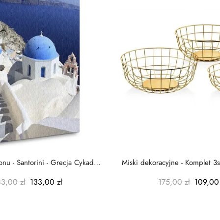
nu - Santorini - Grecja Cykady
Miski dekoracyjne - Komplet 3s
-...
-...
83,00 zł
133,00 zł
175,00 zł
109,00 