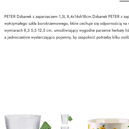
PETER Dzbanek z zaparzaczem 1,3L 8,4x14xh18cm.Dzbanek PETER z zaparz
wytrzymałego szkła borokrzemowego, które cechuje się odpornością na 
wymiarach 8,5 5,5 12,5 cm, umożliwiający wygodne parzenie herbaty liśc
a jednocześnie wystarczająco pojemny, by zaspokoić potrzeby kilku osób. 