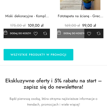
Miski dekoracyjne - Komplet
Fototapeta na ścianę - Grecja
3szt. - Metalowe -...
- 183x254 cm
175,00 zł
109,00 zł
169,00 zł
99,00 zł
DODAJ DO KOSZYKA
DODAJ DO KOSZYKA
WSZYSTKIE PRODUKTY W PROMOCJI
Ekskluzywne oferty i 5% rabatu na start –
zapisz się do newslettera!
Bądź pierwszą osobą, która otrzyma najświeższe informacje o
trendach, promocjach i wiele więcej!