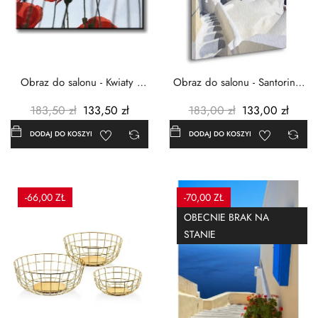
Obraz do salonu - Kwiaty -
Obraz do salonu - Santorini -
Czerwone maki -...
Grecja Cykady -...
183,50 zł
133,50 zł
183,00 zł
133,00 zł
DODAJ DO KOSZYKA
DODAJ DO KOSZYKA
-66,00 ZŁ
-70,00 ZŁ
OBECNIE BRAK NA
STANIE