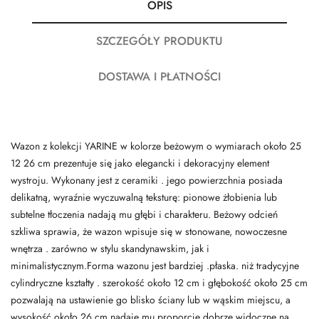
OPIS
SZCZEGÓŁY PRODUKTU
DOSTAWA I PŁATNOŚCI
Wazon z kolekcji YARINE w kolorze beżowym o wymiarach około 25
12 26 cm prezentuje się jako elegancki i dekoracyjny element
wystroju. Wykonany jest z ceramiki . jego powierzchnia posiada
delikatną, wyraźnie wyczuwalną teksturę: pionowe żłobienia lub
subtelne tłoczenia nadają mu głębi i charakteru. Beżowy odcień
szkliwa sprawia, że wazon wpisuje się w stonowane, nowoczesne
wnętrza . zarówno w stylu skandynawskim, jak i
minimalistycznym.Forma wazonu jest bardziej .płaska. niż tradycyjne
cylindryczne kształty . szerokość około 12 cm i głębokość około 25 cm
pozwalają na ustawienie go blisko ściany lub w wąskim miejscu, a
wysokość około 26 cm nadaje mu proporcje dobrze widoczne na