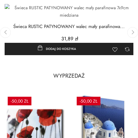
Świeca RUSTIC PATYNOWANY walec mały parafinowa...
31,89 zł
‹
›
DODAJ DO KOSZYKA
WYPRZEDAŻ
-50,00 ZŁ
-50,00 ZŁ