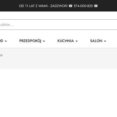
OD 11 LAT Z WAMI - ZADZWOŃ ☎
574-000-825
☎
ÓD
PRZEDPOKÓJ
KUCHNIA
SALON
je