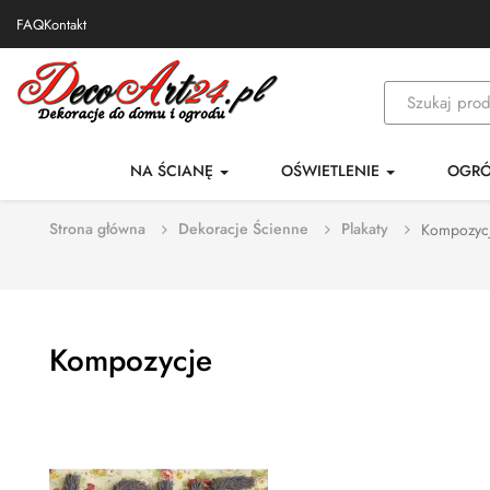
FAQ
Kontakt
NA ŚCIANĘ
OŚWIETLENIE
OGR
Strona główna
Dekoracje Ścienne
Plakaty
Kompozyc
Kompozycje