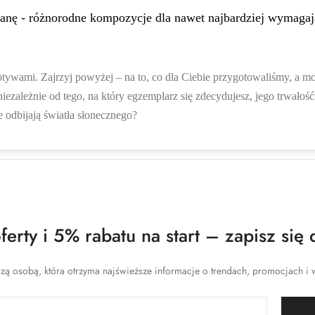
ianę - różnorodne kompozycje dla nawet najbardziej wymaga
wami. Zajrzyj powyżej – na to, co dla Ciebie przygotowaliśmy, a może a
iezależnie od tego, na który egzemplarz się zdecydujesz, jego trwało
e odbijają światła słonecznego?
erty i 5% rabatu na start – zapisz się 
zą osobą, która otrzyma najświeższe informacje o trendach, promocjach i w