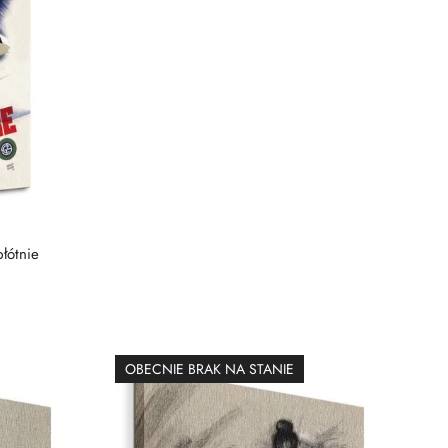
płótnie
OBECNIE BRAK NA STANIE