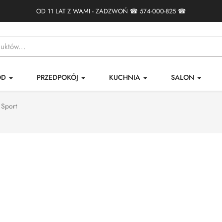
OD 11 LAT Z WAMI - ZADZWOŃ ☎
574-000-825
☎
ÓD
PRZEDPOKÓJ
KUCHNIA
SALON
Sport