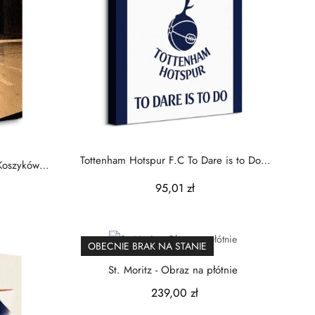
Tottenham Hotspur F.C To Dare is to Do -
 Koszykówka
obraz...
95,01 zł
OBECNIE BRAK NA STANIE
St. Moritz - Obraz na płótnie
239,00 zł