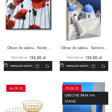
Obraz do salonu - Kwiaty -
Obraz do salonu - Santorini -
Czerwone maki -...
Grecja Cykady -...
183,50 zł
133,50 zł
183,00 zł
133,00 zł
DODAJ DO KOSZYKA
DODAJ DO KOSZYKA
-66,00 ZŁ
-70,00 ZŁ
OBECNIE BRAK NA
STANIE