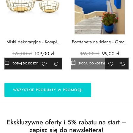
Miski dekoracyjne - Komplet
Fototapeta na ścianę - Grecja
3szt. - Metalowe -...
- 183x254 cm
175,00 zł
109,00 zł
169,00 zł
99,00 zł
DODAJ DO KOSZYKA
DODAJ DO KOSZYKA
WSZYSTKIE PRODUKTY W PROMOCJI
Ekskluzywne oferty i 5% rabatu na start –
zapisz się do newslettera!