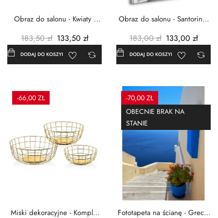
Obraz do salonu - Kwiaty -
Obraz do salonu - Santorini -
Czerwone maki -...
Grecja Cykady -...
183,50 zł
133,50 zł
183,00 zł
133,00 zł
DODAJ DO KOSZYKA
DODAJ DO KOSZYKA
-66,00 ZŁ
-70,00 ZŁ
OBECNIE BRAK NA
STANIE
Miski dekoracyjne - Komplet
Fototapeta na ścianę - Grecja