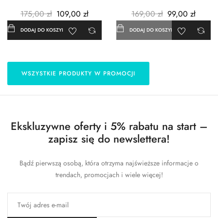
3szt. - Metalowe -...
- 183x254 cm
175,00 zł
109,00 zł
169,00 zł
99,00 zł
DODAJ DO KOSZYKA
DODAJ DO KOSZYKA
WSZYSTKIE PRODUKTY W PROMOCJI
Ekskluzywne oferty i 5% rabatu na start –
zapisz się do newslettera!
Bądź pierwszą osobą, która otrzyma najświeższe informacje o
trendach, promocjach i wiele więcej!