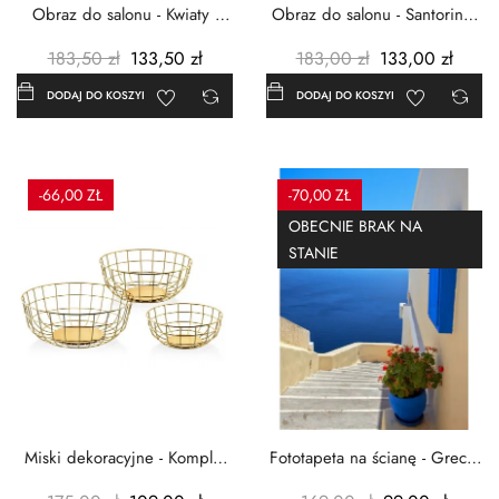
Obraz do salonu - Kwiaty -
Obraz do salonu - Santorini -
Czerwone maki -...
Grecja Cykady -...
183,50 zł
133,50 zł
183,00 zł
133,00 zł
DODAJ DO KOSZYKA
DODAJ DO KOSZYKA
-66,00 ZŁ
-70,00 ZŁ
OBECNIE BRAK NA
STANIE
Miski dekoracyjne - Komplet
Fototapeta na ścianę - Grecja
3szt. - Metalowe -...
- 183x254 cm