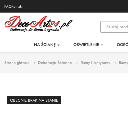
FAQ
Kontakt
NA ŚCIANĘ
OŚWIETLENIE
OGR
Strona główna
Dekoracje Ścienne
Ramy i Antyramy
Ramy
OBECNIE BRAK NA STANIE