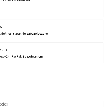
N PN-PT 8:00-18:00
KA
ień jest starannie zabezpieczone
AKUPY
elewy24, PayPal, Za pobraniem
OŚCI