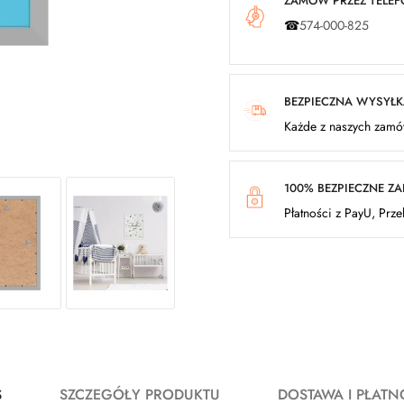
ZAMÓW PRZEZ TELEFO
☎
574-000-825
BEZPIECZNA WYSYŁ
Każde z naszych zamów
100% BEZPIECZNE Z
Płatności z PayU, Prz
S
SZCZEGÓŁY PRODUKTU
DOSTAWA I PŁATN