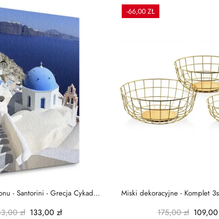
-66,00 ZŁ
nu - Santorini - Grecja Cykady
Miski dekoracyjne - Komplet 3s
-...
-...
83,00 zł
133,00 zł
175,00 zł
109,00 