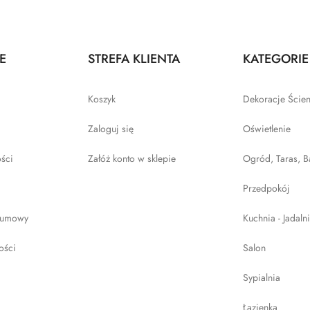
E
STREFA KLIENTA
KATEGORIE
Koszyk
Dekoracje Ście
Zaloguj się
Oświetlenie
ości
Załóż konto w sklepie
Ogród, Taras, B
Przedpokój
 umowy
Kuchnia - Jadaln
ości
Salon
Sypialnia
Łazienka