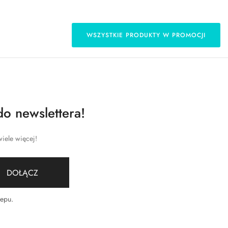
WSZYSTKIE PRODUKTY W PROMOCJI
do newslettera!
iele więcej!
DOŁĄCZ
lepu
.