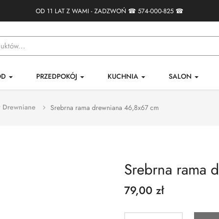
OD 11 LAT Z WAMI - ZADZWOŃ ☎
574-000-825
☎
ÓD
PRZEDPOKÓJ
KUCHNIA
SALON
 Drewniane
Srebrna rama drewniana 46,8x67 cm
Srebrna rama 
79,00 zł