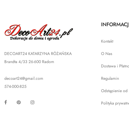
INFORMACJ
Kontakt
DECOART24 KATARZYNA RÓŻAŃSKA
O Nas
Brandta 4/33 26-600 Radom
Dostawa i Płatn
decoart24@gmail.com
Regulamin
574-000-825
Odstąpienie od
Facebook
Pinterest
Instagram
Polityka prywatn