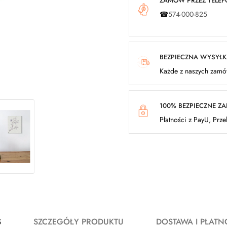
ZAMÓW PRZEZ TELEFO
☎
574-000-825
BEZPIECZNA WYSYŁ
Każde z naszych zamów
100% BEZPIECZNE Z
Płatności z PayU, Prz
S
SZCZEGÓŁY PRODUKTU
DOSTAWA I PŁATN