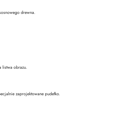
o, sosnowego drewna.
a listwa obrazu.
pecjalnie zaprojektowane pudełko.