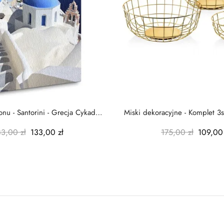
nu - Santorini - Grecja Cykady
Miski dekoracyjne - Komplet 3s
-...
-...
83,00 zł
133,00 zł
175,00 zł
109,00 