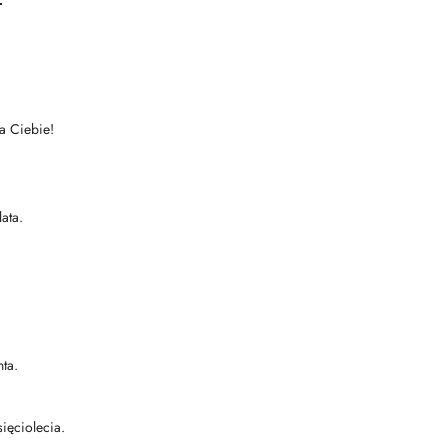
la Ciebie!
ata.
nta.
ięciolecia.