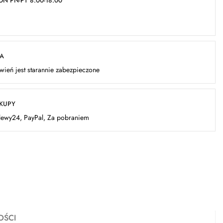
N PN-PT 8:00-18:00
KA
ień jest starannie zabezpieczone
AKUPY
elewy24, PayPal, Za pobraniem
OŚCI