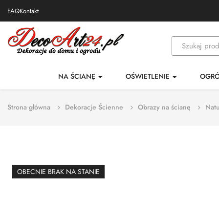
FAQ
Kontakt
NA ŚCIANĘ
OŚWIETLENIE
OGR
Strona główna
Dekoracje Ścienne
Obrazy na ścianę
Natu
OBECNIE BRAK NA STANIE