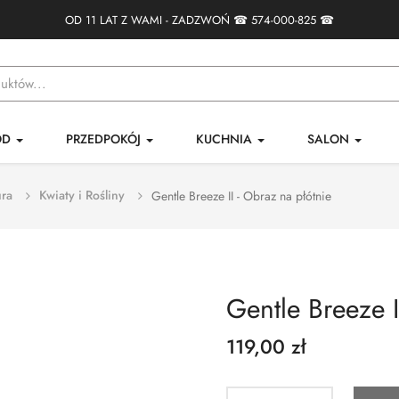
OD 11 LAT Z WAMI - ZADZWOŃ ☎
574-000-825
☎
ÓD
PRZEDPOKÓJ
KUCHNIA
SALON
ra
Kwiaty i Rośliny
Gentle Breeze II - Obraz na płótnie
Gentle Breeze I
119,00 zł