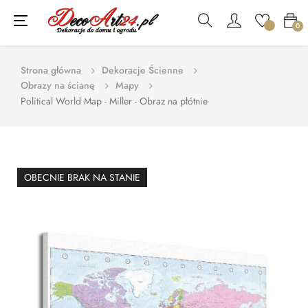
Toggle
☰
0
navigation
Strona główna
Dekoracje Ścienne
Obrazy na ścianę
Mapy
Political World Map - Miller - Obraz na płótnie
OBECNIE BRAK NA STANIE