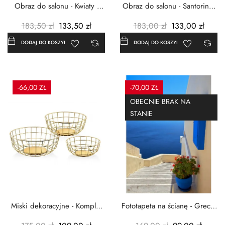
Obraz do salonu - Kwiaty -
Obraz do salonu - Santorini -
Czerwone maki -...
Grecja Cykady -...
183,50 zł
133,50 zł
183,00 zł
133,00 zł
DODAJ DO KOSZYKA
DODAJ DO KOSZYKA
-66,00 ZŁ
-70,00 ZŁ
OBECNIE BRAK NA
STANIE
Miski dekoracyjne - Komplet
Fototapeta na ścianę - Grecja
3szt. - Metalowe -...
- 183x254 cm