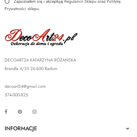
Zapoznałem się i akceptuję
Regulamin Sklepu
oraz
Politykę
Prywatności sklepu
.
DECOART24 KATARZYNA RÓŻAŃSKA
Brandta 4/33 26-600 Radom
decoart24@gmail.com
574-000-825
Facebook
Pinterest
Instagram
INFORMACJE
