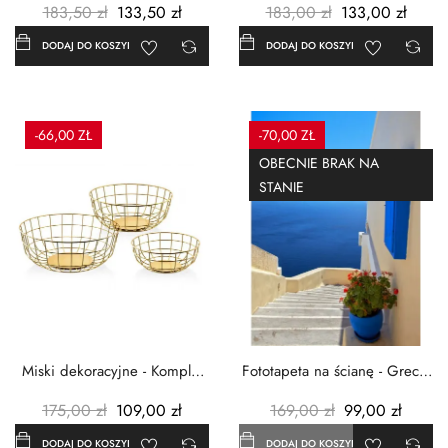
183,50 zł
133,50 zł
183,00 zł
133,00 zł
DODAJ DO KOSZYKA
DODAJ DO KOSZYKA
-66,00 ZŁ
-70,00 ZŁ
OBECNIE BRAK NA
STANIE
Miski dekoracyjne - Komplet
Fototapeta na ścianę - Grecja
3szt. - Metalowe -...
- 183x254 cm
175,00 zł
109,00 zł
169,00 zł
99,00 zł
DODAJ DO KOSZYKA
DODAJ DO KOSZYKA