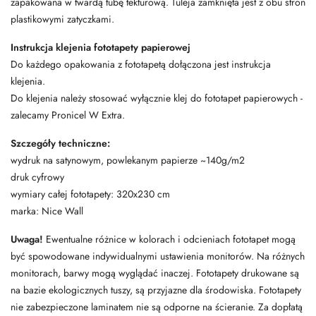
zapakowana w twardą tubę tekturową. Tuleja zamknięta jest z obu stron
plastikowymi zatyczkami.
Instrukcja klejenia fototapety papierowej
Do każdego opakowania z fototapetą dołączona jest instrukcja
klejenia.
Do klejenia należy stosować wyłącznie klej do fototapet papierowych -
zalecamy Pronicel W Extra.
Szczegóły techniczne:
wydruk na satynowym, powlekanym papierze ~140g/m2
druk cyfrowy
wymiary całej fototapety: 320x230 cm
marka: Nice Wall
Uwaga!
Ewentualne różnice w kolorach i odcieniach fototapet mogą
być spowodowane indywidualnymi ustawienia monitorów. Na różnych
monitorach, barwy mogą wyglądać inaczej. Fototapety drukowane są
na bazie ekologicznych tuszy, są przyjazne dla środowiska. Fototapety
nie zabezpieczone laminatem nie są odporne na ścieranie. Za dopłatą