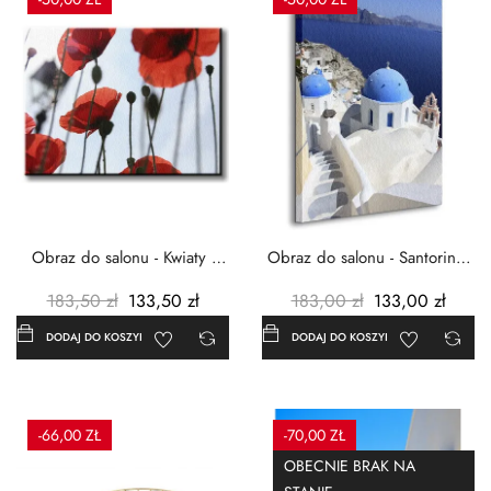
Obraz do salonu - Kwiaty -
Obraz do salonu - Santorini -
Czerwone maki -...
Grecja Cykady -...
183,50 zł
133,50 zł
183,00 zł
133,00 zł
DODAJ DO KOSZYKA
DODAJ DO KOSZYKA
-66,00 ZŁ
-70,00 ZŁ
OBECNIE BRAK NA