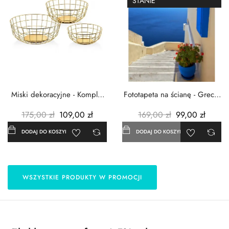
STANIE
Miski dekoracyjne - Komplet
Fototapeta na ścianę - Grecja
3szt. - Metalowe -...
- 183x254 cm
175,00 zł
109,00 zł
169,00 zł
99,00 zł
DODAJ DO KOSZYKA
DODAJ DO KOSZYKA
WSZYSTKIE PRODUKTY W PROMOCJI