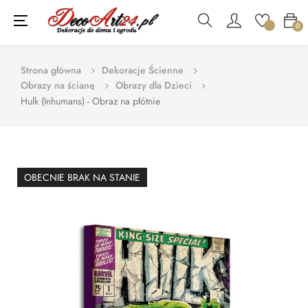
Toggle
☰
0
navigation
Strona główna
Dekoracje Ścienne
Obrazy na ścianę
Obrazy dla Dzieci
Hulk (Inhumans) - Obraz na płótnie
OBECNIE BRAK NA STANIE