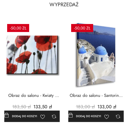
WYPRZEDAŻ
-50,00 ZŁ
-50,00 ZŁ
Obraz do salonu - Kwiaty -
Obraz do salonu - Santorini -
Czerwone maki -...
Grecja Cykady -...
183,50 zł
133,50 zł
183,00 zł
133,00 zł
DODAJ DO KOSZYKA
DODAJ DO KOSZYKA