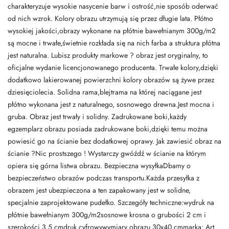
charakteryzuje wysokie nasycenie barw i ostrość,nie sposób oderwać
od nich wzrok. Kolory obrazu utrzymują się przez długie lata. Płótno
wysokiej jakości,obrazy wykonane na płótnie bawełnianym 300g/m2
są mocne i trwałe,świetnie rozkłada się na nich farba a struktura płótna
jest naturalna. Lubisz produkty markowe ? obraz jest oryginalny, to
oficjalne wydanie licencjonowanego producenta. Trwałe kolory,dzięki
dodatkowo lakierowanej powierzchni kolory obrazów są żywe przez
dziesięciolecia. Solidna rama,blejtrama na której naciągane jest
płótno wykonana jest z naturalnego, sosnowego drewna.Jest mocna i
gruba. Obraz jest trwały i solidny. Zadrukowane boki,każdy
egzemplarz obrazu posiada zadrukowane boki,dzięki temu można
powiesić go na ścianie bez dodatkowej oprawy. Jak zawiesić obraz na
ścianie ?Nic prostszego ! Wystarczy gwóźdź w ścianie na którym
opiera się górna listwa obrazu. Bezpieczna wysyłkaDbamy o
bezpieczeństwo obrazów podczas transportu.Każda przesyłka z
obrazem jest ubezpieczona a ten zapakowany jest w solidne,
specjalnie zaprojektowane pudełko. Szczegóły techniczne:wydruk na
płótnie bawełnianym 300g/m2sosnowe krosna o grubości 2 cm i
szerokości 3,5 cmdruk cyfrowywymiary obrazu 30x40 cmmarka: Art