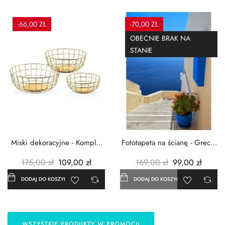
-66,00 ZŁ
-70,00 ZŁ
OBECNIE BRAK NA
STANIE
Miski dekoracyjne - Komplet
Fototapeta na ścianę - Grecja
3szt. - Metalowe -...
- 183x254 cm
175,00 zł
109,00 zł
169,00 zł
99,00 zł
DODAJ DO KOSZYKA
DODAJ DO KOSZYKA
WSZYSTKIE PRODUKTY W PROMOCJI