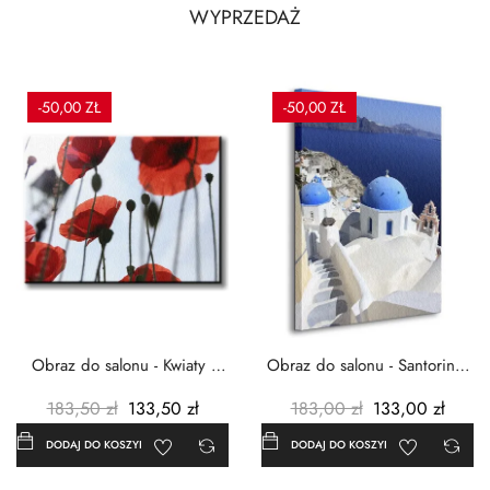
WYPRZEDAŻ
-50,00 ZŁ
-50,00 ZŁ
Obraz do salonu - Kwiaty -
Obraz do salonu - Santorini -
Czerwone maki -...
Grecja Cykady -...
183,50 zł
133,50 zł
183,00 zł
133,00 zł
DODAJ DO KOSZYKA
DODAJ DO KOSZYKA