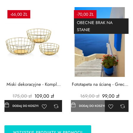
-66,00 ZŁ
-70,00 ZŁ
OBECNIE BRAK NA
STANIE
Miski dekoracyjne - Komplet
Fototapeta na ścianę - Grecja
3szt. - Metalowe -...
- 183x254 cm
175,00 zł
109,00 zł
169,00 zł
99,00 zł
DODAJ DO KOSZYKA
DODAJ DO KOSZYKA
WSZYSTKIE PRODUKTY W PROMOCJI