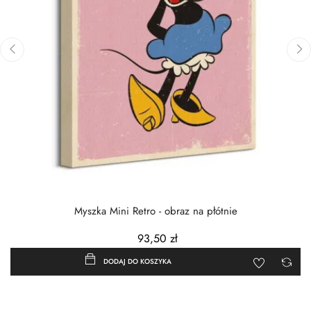
‹
›
Myszka Mini Retro - obraz na płótnie
93,50 zł
DODAJ DO KOSZYKA