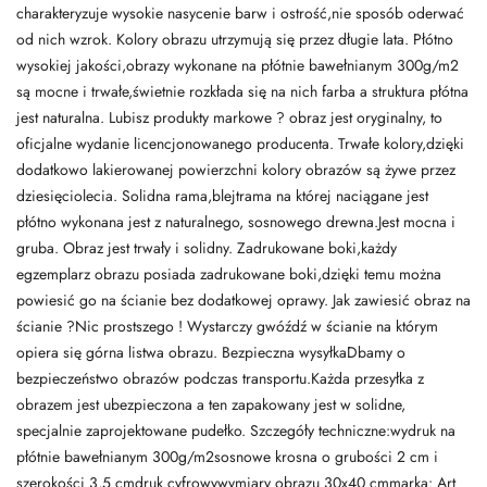
charakteryzuje wysokie nasycenie barw i ostrość,nie sposób oderwać
od nich wzrok. Kolory obrazu utrzymują się przez długie lata. Płótno
wysokiej jakości,obrazy wykonane na płótnie bawełnianym 300g/m2
są mocne i trwałe,świetnie rozkłada się na nich farba a struktura płótna
jest naturalna. Lubisz produkty markowe ? obraz jest oryginalny, to
oficjalne wydanie licencjonowanego producenta. Trwałe kolory,dzięki
dodatkowo lakierowanej powierzchni kolory obrazów są żywe przez
dziesięciolecia. Solidna rama,blejtrama na której naciągane jest
płótno wykonana jest z naturalnego, sosnowego drewna.Jest mocna i
gruba. Obraz jest trwały i solidny. Zadrukowane boki,każdy
egzemplarz obrazu posiada zadrukowane boki,dzięki temu można
powiesić go na ścianie bez dodatkowej oprawy. Jak zawiesić obraz na
ścianie ?Nic prostszego ! Wystarczy gwóźdź w ścianie na którym
opiera się górna listwa obrazu. Bezpieczna wysyłkaDbamy o
bezpieczeństwo obrazów podczas transportu.Każda przesyłka z
obrazem jest ubezpieczona a ten zapakowany jest w solidne,
specjalnie zaprojektowane pudełko. Szczegóły techniczne:wydruk na
płótnie bawełnianym 300g/m2sosnowe krosna o grubości 2 cm i
szerokości 3,5 cmdruk cyfrowywymiary obrazu 30x40 cmmarka: Art