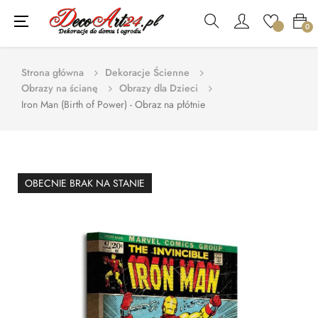
Toggle
☰
0
navigation
Strona główna
Dekoracje Ścienne
Obrazy na ścianę
Obrazy dla Dzieci
Iron Man (Birth of Power) - Obraz na płótnie
OBECNIE BRAK NA STANIE