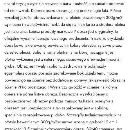
charakteryzuje wysokie nasycenie barw i ostrość,nie sposób oderwać
od nich wzrok. Kolory obrazu utrzymują się przez długie lata. Płótno
wysokiej jakości,obrazy wykonane na płótnie bawełnianym 300g/m2
są mocne i trwałe,świetnie rozkłada się na nich farba a struktura płótna
jest naturalna. Lubisz produkty markowe ? obraz jest oryginalny, to
oficjalne wydanie licencjonowanego producenta. Trwałe kolory,dzięki
dodatkowo lakierowanej powierzchni kolory obrazów są żywe przez
dziesięciolecia. Solidna rama,blejtrama na której naciągane jest
płótno wykonana jest z naturalnego, sosnowego drewna.Jest mocna i
gruba. Obraz jest trwały i solidny. Zadrukowane boki,każdy
egzemplarz obrazu posiada zadrukowane boki,dzięki temu można
powiesić go na ścianie bez dodatkowej oprawy. Jak zawiesić obraz na
ścianie ?Nic prostszego ! Wystarczy gwóźdź w ścianie na którym
opiera się górna listwa obrazu. Bezpieczna wysyłkaDbamy o
bezpieczeństwo obrazów podczas transportu.Każda przesyłka z
obrazem jest ubezpieczona a ten zapakowany jest w solidne,
specjalnie zaprojektowane pudełko. Szczegóły techniczne:wydruk na
płótnie bawełnianym 300g/m2sosnowe krosna o grubości 2 cm i
szerokości 3,5 cmdruk cyfrowywymiary obrazu 30x40 cmmarka: Art