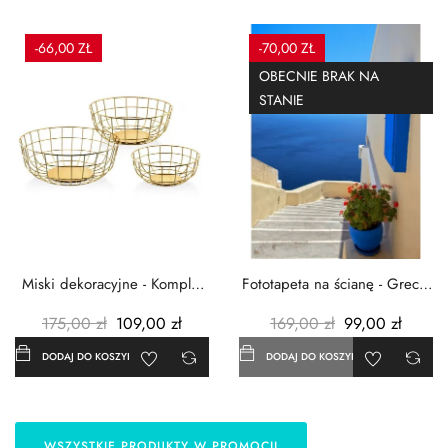
-66,00 ZŁ
-70,00 ZŁ
OBECNIE BRAK NA
STANIE
Miski dekoracyjne - Komplet
Fototapeta na ścianę - Grecja
3szt. - Metalowe -...
- 183x254 cm
175,00 zł
109,00 zł
169,00 zł
99,00 zł
DODAJ DO KOSZYKA
DODAJ DO KOSZYKA
WSZYSTKIE PRODUKTY W PROMOCJI