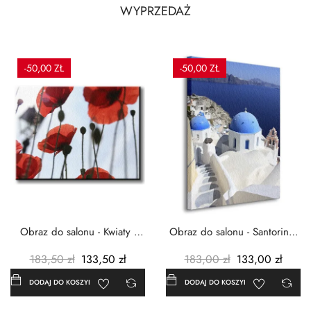
WYPRZEDAŻ
-50,00 ZŁ
-50,00 ZŁ
Obraz do salonu - Kwiaty -
Obraz do salonu - Santorini -
Czerwone maki -...
Grecja Cykady -...
183,50 zł
133,50 zł
183,00 zł
133,00 zł
DODAJ DO KOSZYKA
DODAJ DO KOSZYKA