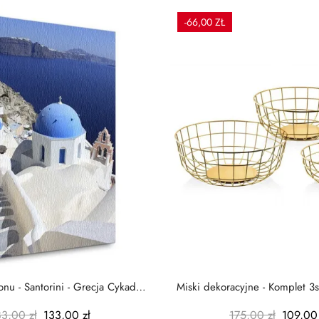
-66,00 ZŁ
nu - Santorini - Grecja Cykady
Miski dekoracyjne - Komplet 3s
-...
-...
83,00 zł
133,00 zł
175,00 zł
109,00 