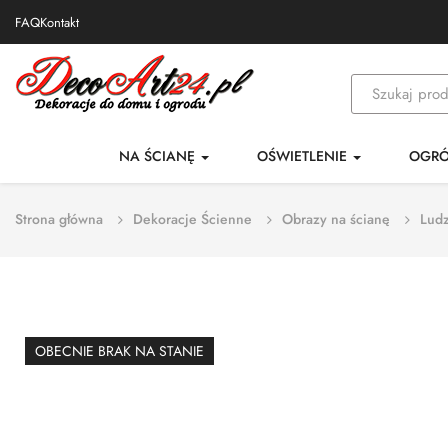
FAQ
Kontakt
NA ŚCIANĘ
OŚWIETLENIE
OGR
Strona główna
Dekoracje Ścienne
Obrazy na ścianę
Ludz
OBECNIE BRAK NA STANIE