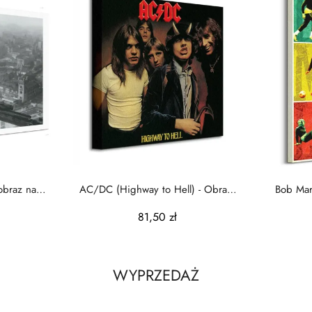
obraz na
AC/DC (Highway to Hell) - Obraz
Bob Marl
na płótnie
81,50 zł
WYPRZEDAŻ