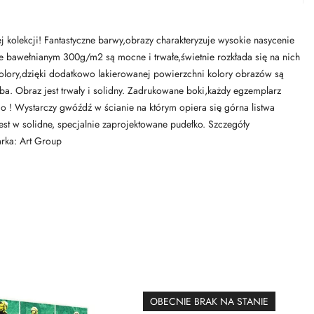
kolekcji! Fantastyczne barwy,obrazy charakteryzuje wysokie nasycenie
ie bawełnianym 300g/m2 są mocne i trwałe,świetnie rozkłada się na nich
e kolory,dzięki dodatkowo lakierowanej powierzchni kolory obrazów są
ba. Obraz jest trwały i solidny. Zadrukowane boki,każdy egzemplarz
 ! Wystarczy gwóźdź w ścianie na którym opiera się górna listwa
t w solidne, specjalnie zaprojektowane pudełko. Szczegóły
rka: Art Group
OBECNIE BRAK NA STANIE