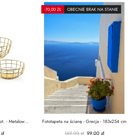
-70,00 ZŁ
OBECNIE BRAK NA STANIE
zt. - Metalowe
Fototapeta na ścianę - Grecja - 183x254 cm
zł
169,00 zł
99,00 zł