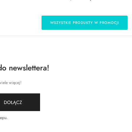
WSZYSTKIE PRODUKTY W PROMOCJI
do newslettera!
iele więcej!
DOŁĄCZ
lepu
.