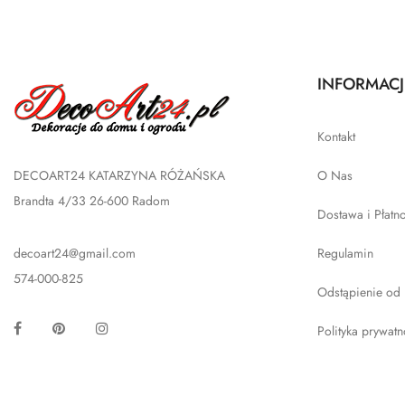
INFORMACJ
Kontakt
DECOART24 KATARZYNA RÓŻAŃSKA
O Nas
Brandta 4/33 26-600 Radom
Dostawa i Płatn
decoart24@gmail.com
Regulamin
574-000-825
Odstąpienie od
Facebook
Pinterest
Instagram
Polityka prywatn