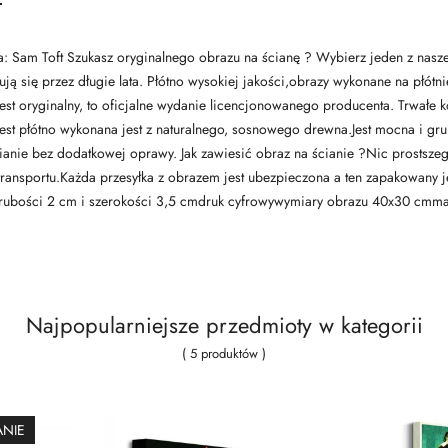
Sam Toft Szukasz oryginalnego obrazu na ścianę ? Wybierz jeden z naszej 
ją się przez długie lata. Płótno wysokiej jakości,obrazy wykonane na płótn
z jest oryginalny, to oficjalne wydanie licencjonowanego producenta. Trwał
jest płótno wykonana jest z naturalnego, sosnowego drewna.Jest mocna i gru
nie bez dodatkowej oprawy. Jak zawiesić obraz na ścianie ?Nic prostszego
nsportu.Każda przesyłka z obrazem jest ubezpieczona a ten zapakowany jes
rubości 2 cm i szerokości 3,5 cmdruk cyfrowywymiary obrazu 40x30 cmma
Najpopularniejsze przedmioty w kategorii
( 5 produktów )
ANIE