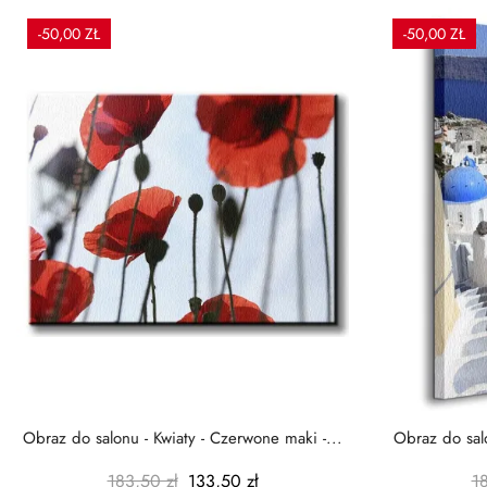
-50,00 ZŁ
-50,00 ZŁ
Obraz do salonu - Kwiaty - Czerwone maki -...
Obraz do salo
183,50 zł
133,50 zł
1