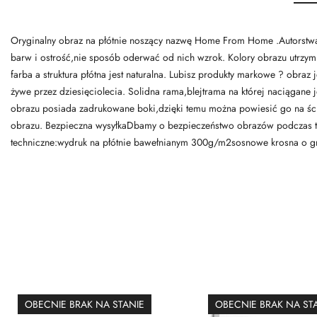
Oryginalny obraz na płótnie noszący nazwę Home From Home .Autorstwa: 
barw i ostrość,nie sposób oderwać od nich wzrok. Kolory obrazu utrzymu
farba a struktura płótna jest naturalna. Lubisz produkty markowe ? obra
żywe przez dziesięciolecia. Solidna rama,blejtrama na której naciągane 
obrazu posiada zadrukowane boki,dzięki temu można powiesić go na ścia
obrazu. Bezpieczna wysyłkaDbamy o bezpieczeństwo obrazów podczas tra
techniczne:wydruk na płótnie bawełnianym 300g/m2sosnowe krosna o g
OBECNIE BRAK NA STANIE
OBECNIE BRAK NA ST