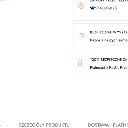
ZAMÓW PRZEZ TELEFO
☎
574-000-825
BEZPIECZNA WYSYŁ
Każde z naszych zamów
100% BEZPIECZNE Z
Płatności z PayU, Prz
S
SZCZEGÓŁY PRODUKTU
DOSTAWA I PŁATN