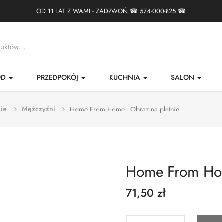
OD 11 LAT Z WAMI - ZADZWOŃ ☎
574-000-825
☎
ÓD
PRZEDPOKÓJ
KUCHNIA
SALON
ie
Mężczyźni
Home From Home - Obraz na płótnie
Home From Hom
71,50 zł