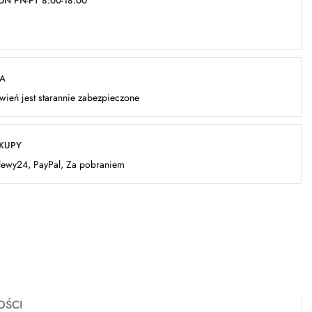
N PN-PT 8:00-18:00
KA
ień jest starannie zabezpieczone
AKUPY
elewy24, PayPal, Za pobraniem
OŚCI