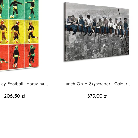
ey Football - obraz na
Lunch On A Skyscraper - Colour -
płótnie
Obraz na płótnie
206,50 zł
379,00 zł