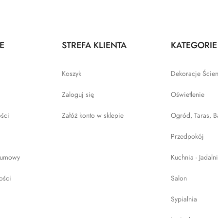
E
STREFA KLIENTA
KATEGORIE
Koszyk
Dekoracje Ście
Zaloguj się
Oświetlenie
ości
Załóż konto w sklepie
Ogród, Taras, B
Przedpokój
 umowy
Kuchnia - Jadaln
ości
Salon
Sypialnia