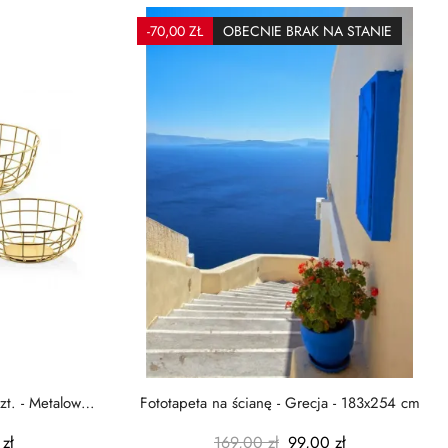
-70,00 ZŁ
OBECNIE BRAK NA STANIE
zt. - Metalowe
Fototapeta na ścianę - Grecja - 183x254 cm
zł
169,00 zł
99,00 zł