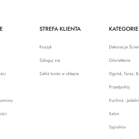
E
STREFA KLIENTA
KATEGORIE
Koszyk
Dekoracje Ście
Zaloguj się
Oświetlenie
ości
Załóż konto w sklepie
Ogród, Taras, B
Przedpokój
 umowy
Kuchnia - Jadaln
ości
Salon
Sypialnia