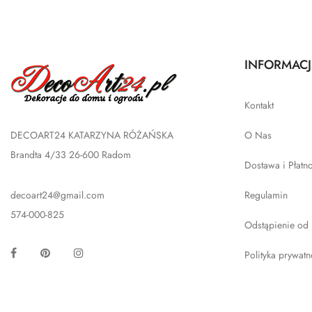
INFORMACJ
Kontakt
DECOART24 KATARZYNA RÓŻAŃSKA
O Nas
Brandta 4/33 26-600 Radom
Dostawa i Płatn
decoart24@gmail.com
Regulamin
574-000-825
Odstąpienie od
Facebook
Pinterest
Instagram
Polityka prywatn