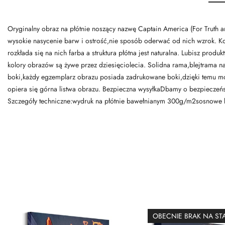
Oryginalny obraz na płótnie noszący nazwę Captain America (For Truth an
wysokie nasycenie barw i ostrość,nie sposób oderwać od nich wzrok. Kol
rozkłada się na nich farba a struktura płótna jest naturalna. Lubisz pro
kolory obrazów są żywe przez dziesięciolecia. Solidna rama,blejtrama na
boki,każdy egzemplarz obrazu posiada zadrukowane boki,dzięki temu mo
opiera się górna listwa obrazu. Bezpieczna wysyłkaDbamy o bezpieczeńs
Szczegóły techniczne:wydruk na płótnie bawełnianym 300g/m2sosnowe 
OBECNIE BRAK NA ST