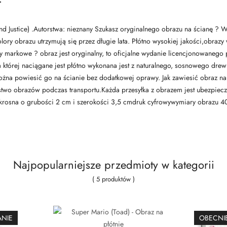
d Justice) .Autorstwa: nieznany Szukasz oryginalnego obrazu na ścianę ? Wy
ory obrazu utrzymują się przez długie lata. Płótno wysokiej jakości,obra
dukty markowe ? obraz jest oryginalny, to oficjalne wydanie licencjonowane
 której naciągane jest płótno wykonana jest z naturalnego, sosnowego drewn
żna powiesić go na ścianie bez dodatkowej oprawy. Jak zawiesić obraz na
two obrazów podczas transportu.Każda przesyłka z obrazem jest ubezpieczo
krosna o grubości 2 cm i szerokości 3,5 cmdruk cyfrowywymiary obrazu 
Najpopularniejsze przedmioty w kategorii
( 5 produktów )
ANIE
OBECNIE