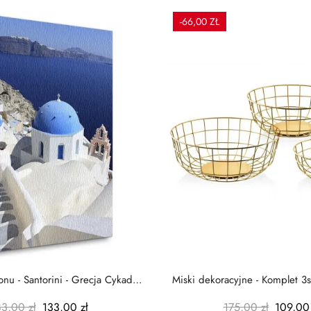
-66,00 ZŁ
nu - Santorini - Grecja Cykady
Miski dekoracyjne - Komplet 3s
-...
-...
83,00 zł
133,00 zł
175,00 zł
109,00 