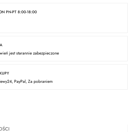
N PN-PT 8:00-18:00
KA
ień jest starannie zabezpieczone
AKUPY
elewy24, PayPal, Za pobraniem
OŚCI