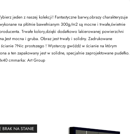
bierz jeden z naszej kolekcji! Fantastyczne barwy,obrazy charakteryzuje
zy wykonane na płótnie bawełnianym 300g/m2 są mocne i trwałe,świetnie
go producenta. Trwałe kolory,dzięki dodatkowo lakierowanej powierzchni
a.Jest mocna i gruba. Obraz jest trwały i solidny. Zadrukowane
 ścianie ?Nic prostszego ! Wystarczy gwóźdź w ścianie na którym
na a ten zapakowany jest w solidne, specjalnie zaprojektowane pudełko.
40x40 cmmarka: Art Group
 BRAK NA STANIE