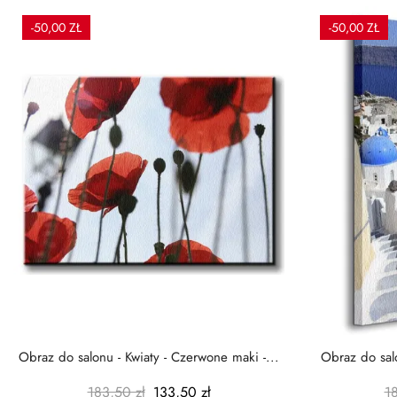
-50,00 ZŁ
-50,00 ZŁ
Obraz do salonu - Kwiaty - Czerwone maki -...
Obraz do salo
183,50 zł
133,50 zł
1