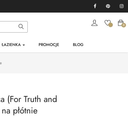
Facebook
Pinterest
In
0
ŁAZIENKA
PROMOCJE
BLOG
ie
a (For Truth and
 na płótnie