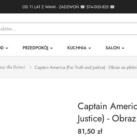
OD 11 LAT Z WAMI - ZADZWOŃ ☎
574-000-825
☎
ÓD
PRZEDPOKÓJ
KUCHNIA
SALON
zy dla Dzieci
Captain America (For Truth and Justice) - Obraz na płótn
Captain Americ
Justice) - Obraz
81,50 zł