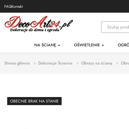
FAQ
Kontakt
NA ŚCIANĘ
OŚWIETLENIE
OGR
Strona główna
Dekoracje Ścienne
Obrazy na ścianę
Obra
OBECNIE BRAK NA STANIE