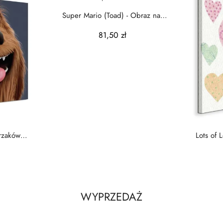
Super Mario (Toad) - Obraz na
płótnie
81,50 zł
rzaków
Lots of 
raz...
WYPRZEDAŻ