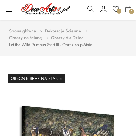
Toggle
☰
0
navigation
Strona główna
Dekoracje Ścienne
Obrazy na ścianę
Obrazy dla Dzieci
Let the Wild Rumpus Start III - Obraz na płótnie
OBECNIE BRAK NA STANIE