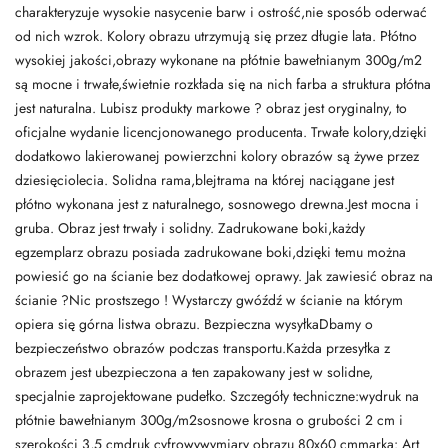
charakteryzuje wysokie nasycenie barw i ostrość,nie sposób oderwać
od nich wzrok. Kolory obrazu utrzymują się przez długie lata. Płótno
wysokiej jakości,obrazy wykonane na płótnie bawełnianym 300g/m2
są mocne i trwałe,świetnie rozkłada się na nich farba a struktura płótna
jest naturalna. Lubisz produkty markowe ? obraz jest oryginalny, to
oficjalne wydanie licencjonowanego producenta. Trwałe kolory,dzięki
dodatkowo lakierowanej powierzchni kolory obrazów są żywe przez
dziesięciolecia. Solidna rama,blejtrama na której naciągane jest
płótno wykonana jest z naturalnego, sosnowego drewna.Jest mocna i
gruba. Obraz jest trwały i solidny. Zadrukowane boki,każdy
egzemplarz obrazu posiada zadrukowane boki,dzięki temu można
powiesić go na ścianie bez dodatkowej oprawy. Jak zawiesić obraz na
ścianie ?Nic prostszego ! Wystarczy gwóźdź w ścianie na którym
opiera się górna listwa obrazu. Bezpieczna wysyłkaDbamy o
bezpieczeństwo obrazów podczas transportu.Każda przesyłka z
obrazem jest ubezpieczona a ten zapakowany jest w solidne,
specjalnie zaprojektowane pudełko. Szczegóły techniczne:wydruk na
płótnie bawełnianym 300g/m2sosnowe krosna o grubości 2 cm i
szerokości 3,5 cmdruk cyfrowywymiary obrazu 80x60 cmmarka: Art