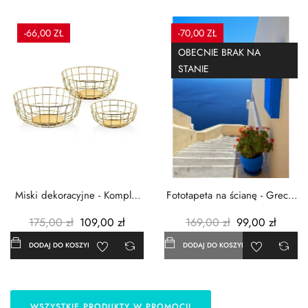
-66,00 ZŁ
-70,00 ZŁ
OBECNIE BRAK NA
STANIE
Miski dekoracyjne - Komplet
Fototapeta na ścianę - Grecja
3szt. - Metalowe -...
- 183x254 cm
175,00 zł
109,00 zł
169,00 zł
99,00 zł
DODAJ DO KOSZYKA
DODAJ DO KOSZYKA
WSZYSTKIE PRODUKTY W PROMOCJI