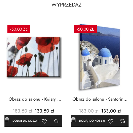
WYPRZEDAŻ
-50,00 ZŁ
-50,00 ZŁ
Obraz do salonu - Kwiaty -
Obraz do salonu - Santorini -
Czerwone maki -...
Grecja Cykady -...
183,50 zł
133,50 zł
183,00 zł
133,00 zł
DODAJ DO KOSZYKA
DODAJ DO KOSZYKA