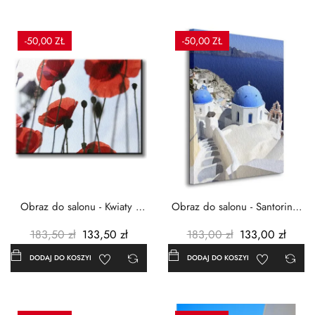
-50,00 ZŁ
-50,00 ZŁ
Obraz do salonu - Kwiaty -
Obraz do salonu - Santorini -
Czerwone maki -...
Grecja Cykady -...
183,50 zł
133,50 zł
183,00 zł
133,00 zł
DODAJ DO KOSZYKA
DODAJ DO KOSZYKA