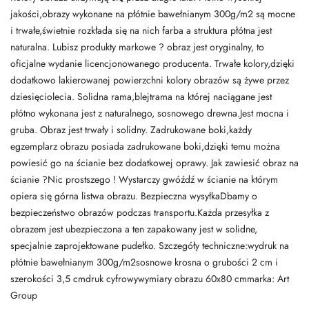
jakości,obrazy wykonane na płótnie bawełnianym 300g/m2 są mocne
i trwałe,świetnie rozkłada się na nich farba a struktura płótna jest
naturalna. Lubisz produkty markowe ? obraz jest oryginalny, to
oficjalne wydanie licencjonowanego producenta. Trwałe kolory,dzięki
dodatkowo lakierowanej powierzchni kolory obrazów są żywe przez
dziesięciolecia. Solidna rama,blejtrama na której naciągane jest
płótno wykonana jest z naturalnego, sosnowego drewna.Jest mocna i
gruba. Obraz jest trwały i solidny. Zadrukowane boki,każdy
egzemplarz obrazu posiada zadrukowane boki,dzięki temu można
powiesić go na ścianie bez dodatkowej oprawy. Jak zawiesić obraz na
ścianie ?Nic prostszego ! Wystarczy gwóźdź w ścianie na którym
opiera się górna listwa obrazu. Bezpieczna wysyłkaDbamy o
bezpieczeństwo obrazów podczas transportu.Każda przesyłka z
obrazem jest ubezpieczona a ten zapakowany jest w solidne,
specjalnie zaprojektowane pudełko. Szczegóły techniczne:wydruk na
płótnie bawełnianym 300g/m2sosnowe krosna o grubości 2 cm i
szerokości 3,5 cmdruk cyfrowywymiary obrazu 60x80 cmmarka: Art
Group