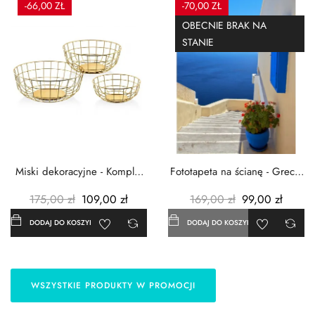
-66,00 ZŁ
-70,00 ZŁ
OBECNIE BRAK NA
STANIE
Miski dekoracyjne - Komplet
Fototapeta na ścianę - Grecja
3szt. - Metalowe -...
- 183x254 cm
175,00 zł
109,00 zł
169,00 zł
99,00 zł
DODAJ DO KOSZYKA
DODAJ DO KOSZYKA
WSZYSTKIE PRODUKTY W PROMOCJI