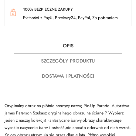
100% BEZPIECZNE ZAKUPY
Płatności z PayU, Przelewy24, PayPal, Za pobraniem
OPIS
SZCZEGÓŁY PRODUKTU
DOSTAWA I PŁATNOŚCI
Oryginalny obraz na płótnie noszący nazwę Pin-Up Parade .Autorstwa:
James Paterson Szukasz oryginalnego obrazu na ścianę ? Wybierz
jeden z naszej kolekcji! Fantastyczne barwy,obrazy charakteryzuje
wysokie nasycenie barw i ostrość,nie sposób oderwać od nich wzrok.
Kolory obrazu utrzymują się przez długie lata. Płótno wysokiej