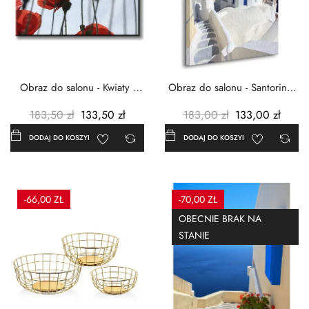
Obraz do salonu - Kwiaty -
Obraz do salonu - Santorini -
Czerwone maki -...
Grecja Cykady -...
183,50 zł
133,50 zł
183,00 zł
133,00 zł
DODAJ DO KOSZYKA
DODAJ DO KOSZYKA
-66,00 ZŁ
-70,00 ZŁ
OBECNIE BRAK NA
STANIE