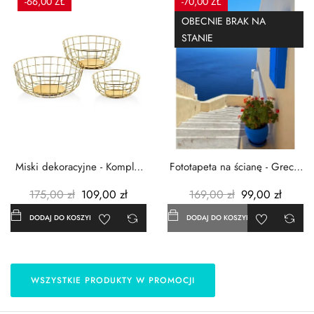
-66,00 ZŁ
-70,00 ZŁ
OBECNIE BRAK NA
STANIE
Miski dekoracyjne - Komplet
Fototapeta na ścianę - Grecja
3szt. - Metalowe -...
- 183x254 cm
175,00 zł
109,00 zł
169,00 zł
99,00 zł
DODAJ DO KOSZYKA
DODAJ DO KOSZYKA
WSZYSTKIE PRODUKTY W PROMOCJI