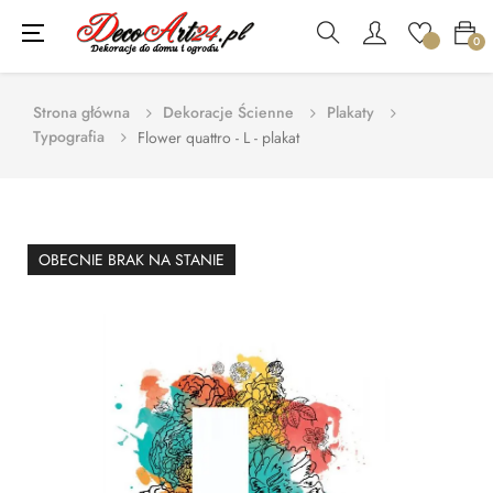
Toggle
☰
0
navigation
Strona główna
Dekoracje Ścienne
Plakaty
Typografia
Flower quattro - L - plakat
OBECNIE BRAK NA STANIE