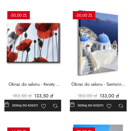
-50,00 ZŁ
-50,00 ZŁ
Obraz do salonu - Kwiaty -
Obraz do salonu - Santorini -
Czerwone maki -...
Grecja Cykady -...
183,50 zł
133,50 zł
183,00 zł
133,00 zł
DODAJ DO KOSZYKA
DODAJ DO KOSZYKA