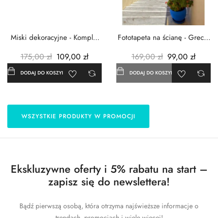
Miski dekoracyjne - Komplet
Fototapeta na ścianę - Grecja
3szt. - Metalowe -...
- 183x254 cm
175,00 zł
109,00 zł
169,00 zł
99,00 zł
DODAJ DO KOSZYKA
DODAJ DO KOSZYKA
WSZYSTKIE PRODUKTY W PROMOCJI
Ekskluzywne oferty i 5% rabatu na start –
zapisz się do newslettera!
Bądź pierwszą osobą, która otrzyma najświeższe informacje o
trendach, promocjach i wiele więcej!