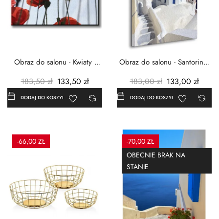
Obraz do salonu - Kwiaty -
Obraz do salonu - Santorini -
Czerwone maki -...
Grecja Cykady -...
183,50 zł
133,50 zł
183,00 zł
133,00 zł
DODAJ DO KOSZYKA
DODAJ DO KOSZYKA
-66,00 ZŁ
-70,00 ZŁ
OBECNIE BRAK NA
STANIE