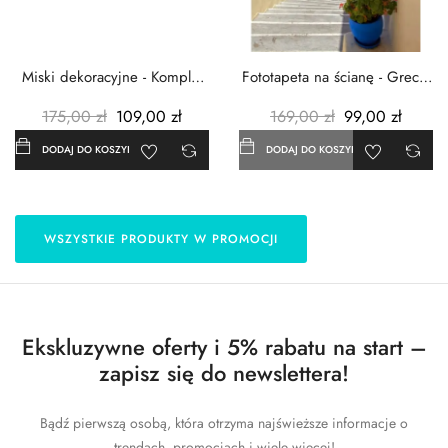
Miski dekoracyjne - Komplet
Fototapeta na ścianę - Grecja
3szt. - Metalowe -...
- 183x254 cm
175,00 zł
109,00 zł
169,00 zł
99,00 zł
DODAJ DO KOSZYKA
DODAJ DO KOSZYKA
WSZYSTKIE PRODUKTY W PROMOCJI
Ekskluzywne oferty i 5% rabatu na start –
zapisz się do newslettera!
Bądź pierwszą osobą, która otrzyma najświeższe informacje o
trendach, promocjach i wiele więcej!