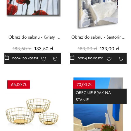
Obraz do salonu - Kwiaty -
Obraz do salonu - Santorini -
Czerwone maki -...
Grecja Cykady -...
183,50 zł
133,50 zł
183,00 zł
133,00 zł
DODAJ DO KOSZYKA
DODAJ DO KOSZYKA
-66,00 ZŁ
-70,00 ZŁ
OBECNIE BRAK NA
STANIE