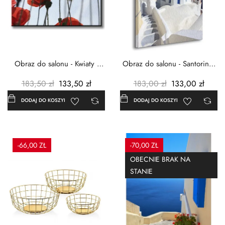
Obraz do salonu - Kwiaty -
Obraz do salonu - Santorini -
Czerwone maki -...
Grecja Cykady -...
183,50 zł
133,50 zł
183,00 zł
133,00 zł
DODAJ DO KOSZYKA
DODAJ DO KOSZYKA
-66,00 ZŁ
-70,00 ZŁ
OBECNIE BRAK NA
STANIE