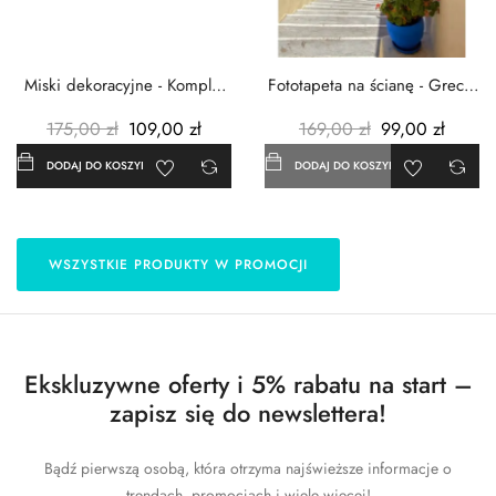
Miski dekoracyjne - Komplet
Fototapeta na ścianę - Grecja
3szt. - Metalowe -...
- 183x254 cm
175,00 zł
109,00 zł
169,00 zł
99,00 zł
DODAJ DO KOSZYKA
DODAJ DO KOSZYKA
WSZYSTKIE PRODUKTY W PROMOCJI
Ekskluzywne oferty i 5% rabatu na start –
zapisz się do newslettera!
Bądź pierwszą osobą, która otrzyma najświeższe informacje o
trendach, promocjach i wiele więcej!