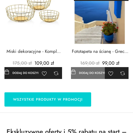
Miski dekoracyjne - Komplet
Fototapeta na ścianę - Grecja
3szt. - Metalowe -...
- 183x254 cm
175,00 zł
109,00 zł
169,00 zł
99,00 zł
DODAJ DO KOSZYKA
DODAJ DO KOSZYKA
WSZYSTKIE PRODUKTY W PROMOCJI
Ekskluzywne oferty i 5% rabatu na start –