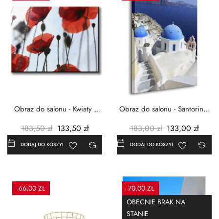
Obraz do salonu - Kwiaty -
Obraz do salonu - Santorini -
Czerwone maki -...
Grecja Cykady -...
183,50 zł
133,50 zł
183,00 zł
133,00 zł
DODAJ DO KOSZYKA
DODAJ DO KOSZYKA
-66,00 ZŁ
-70,00 ZŁ
OBECNIE BRAK NA
STANIE