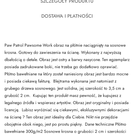
SZCZEGÓŁY PRODUKTU
DOSTAWA I PŁATNOŚCI
Paw Patrol Pawsome Work obraz na płótnie naciągnięty na sosnowe
krosna. Gotowy do zawieszenia na ścianę. Wykonany z najwyższą
dbałością o detale. Obraz jest ostry a barwy nasycone. Ten egzemplarz
posiada zadrukowane boki, nie trzeba go dodatkowo oprawiać.
Płótno bawełniane na który został naniesiony obraz jest bardzo mocne
i posiada ciekawą fakturę. Blejtrama wykonana jest natomiast z
grubego drzewa sosnowego. Jest solidna, jej szerokość to 3,5 cm a
grubość 2 cm. Kupując ten produkt masz pewność, że kupujesz z
legalnego źródła i wspierasz artystów. Obraz jest oryginalny i posiada
licencję. Lubisz wyróżniać się ciekawymi, ekskluzywnymi dekoracjami
na ścianę ? Ten obraz jest idealny dla Ciebie. Nikt nie przejdzie
obojętnie obok niego, jest po prostu piękny. Dane techniczne Płótno
bawełniane 300g/m2 Sosnowe krosna o grubości 2 cm i szerokości