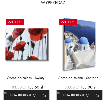
WYPRZEDAŻ
-50,00 ZŁ
-50,00 ZŁ
Obraz do salonu - Kwiaty -
Obraz do salonu - Santorini -
Czerwone maki -...
Grecja Cykady -...
183,50 zł
133,50 zł
183,00 zł
133,00 zł
DODAJ DO KOSZYKA
DODAJ DO KOSZYKA