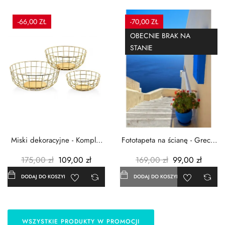
-66,00 ZŁ
-70,00 ZŁ
OBECNIE BRAK NA
STANIE
Miski dekoracyjne - Komplet
Fototapeta na ścianę - Grecja
3szt. - Metalowe -...
- 183x254 cm
175,00 zł
109,00 zł
169,00 zł
99,00 zł
DODAJ DO KOSZYKA
DODAJ DO KOSZYKA
WSZYSTKIE PRODUKTY W PROMOCJI