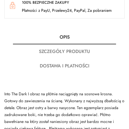
100% BEZPIECZNE ZAKUPY
Płatności z PayU, Przelewy24, PayPal, Za pobraniem
OPIS
SZCZEGÓŁY PRODUKTU
DOSTAWA I PŁATNOŚCI
Into The Dark I obraz na płótnie naciągnięty na sosnowe krosna.
Gotowy do zawieszenia na ścianę. Wykonany z najwyższą dbałością o
detale. Obraz jest ostry a barwy nasycone. Ten egzemplarz posiada
zadrukowane boki, nie trzeba go dodatkowo oprawiać. Płótno
bawełniane na który został naniesiony obraz jest bardzo mocne i
posiada ciekawą fakturę. Blejtrama wykonana jest natomiast z