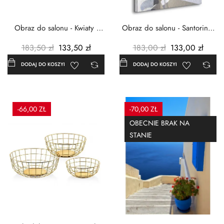
Obraz do salonu - Kwiaty -
Obraz do salonu - Santorini -
Czerwone maki -...
Grecja Cykady -...
183,50 zł
133,50 zł
183,00 zł
133,00 zł
DODAJ DO KOSZYKA
DODAJ DO KOSZYKA
-66,00 ZŁ
-70,00 ZŁ
OBECNIE BRAK NA
STANIE