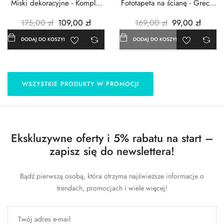
Miski dekoracyjne - Komplet
Fototapeta na ścianę - Grecja
3szt. - Metalowe -...
- 183x254 cm
175,00 zł
109,00 zł
169,00 zł
99,00 zł
DODAJ DO KOSZYKA
DODAJ DO KOSZYKA
WSZYSTKIE PRODUKTY W PROMOCJI
Ekskluzywne oferty i 5% rabatu na start –
zapisz się do newslettera!
Bądź pierwszą osobą, która otrzyma najświeższe informacje o
trendach, promocjach i wiele więcej!