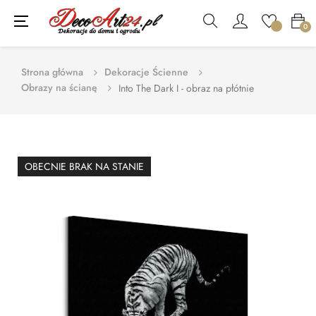
Toggle
☰
0
navigation
Strona główna
Dekoracje Ścienne
Obrazy na ścianę
Into The Dark I - obraz na płótnie
OBECNIE BRAK NA STANIE