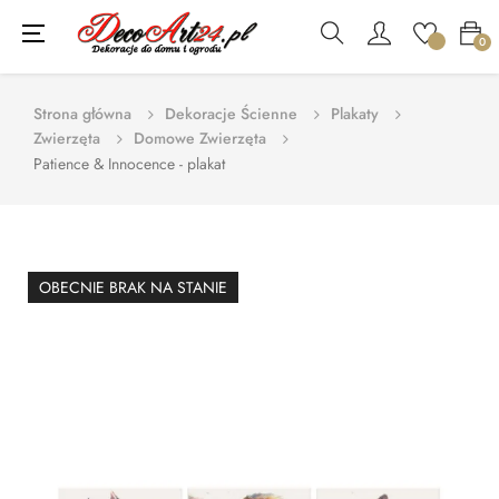
Toggle
☰
0
navigation
Strona główna
Dekoracje Ścienne
Plakaty
Zwierzęta
Domowe Zwierzęta
Patience & Innocence - plakat
OBECNIE BRAK NA STANIE