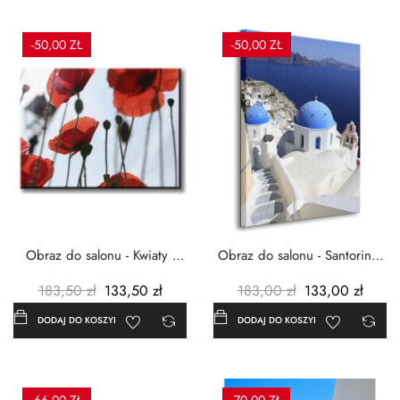
-50,00 ZŁ
-50,00 ZŁ
Obraz do salonu - Kwiaty -
Obraz do salonu - Santorini -
Czerwone maki -...
Grecja Cykady -...
183,50 zł
133,50 zł
183,00 zł
133,00 zł
DODAJ DO KOSZYKA
DODAJ DO KOSZYKA