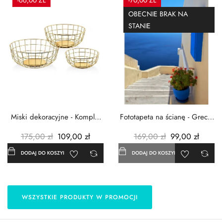
-66,00 ZŁ
-70,00 ZŁ
OBECNIE BRAK NA
STANIE
Miski dekoracyjne - Komplet
Fototapeta na ścianę - Grecja
3szt. - Metalowe -...
- 183x254 cm
175,00 zł
109,00 zł
169,00 zł
99,00 zł
DODAJ DO KOSZYKA
DODAJ DO KOSZYKA
WSZYSTKIE PRODUKTY W PROMOCJI