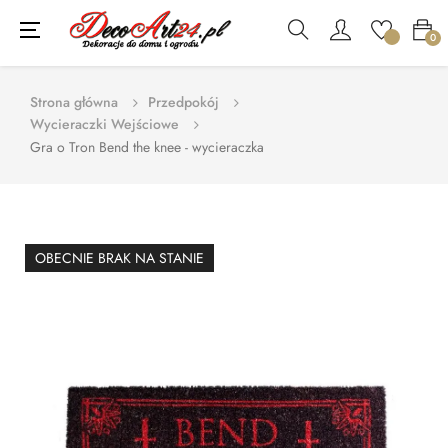
Toggle
☰
0
navigation
Strona główna
Przedpokój
Wycieraczki Wejściowe
Gra o Tron Bend the knee - wycieraczka
OBECNIE BRAK NA STANIE