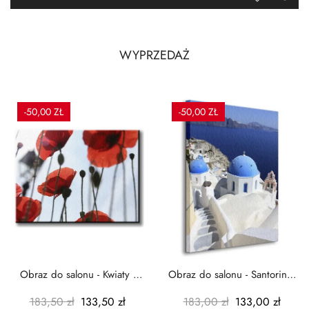
WYPRZEDAŻ
-50,00 ZŁ
-50,00 ZŁ
Obraz do salonu - Kwiaty -
Obraz do salonu - Santorini -
Czerwone maki -...
Grecja Cykady -...
183,50 zł
133,50 zł
183,00 zł
133,00 zł