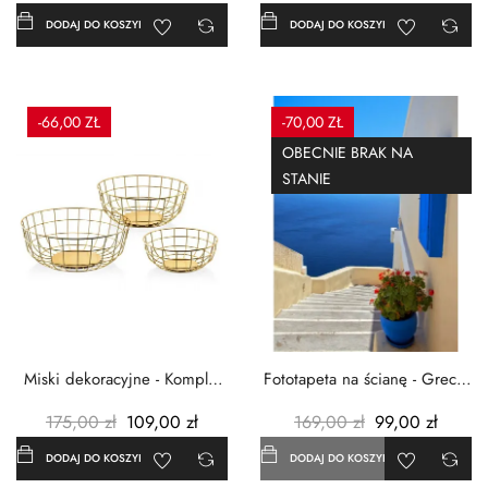
DODAJ DO KOSZYKA
DODAJ DO KOSZYKA
-66,00 ZŁ
-70,00 ZŁ
OBECNIE BRAK NA
STANIE
Miski dekoracyjne - Komplet
Fototapeta na ścianę - Grecja
3szt. - Metalowe -...
- 183x254 cm
175,00 zł
109,00 zł
169,00 zł
99,00 zł
DODAJ DO KOSZYKA
DODAJ DO KOSZYKA