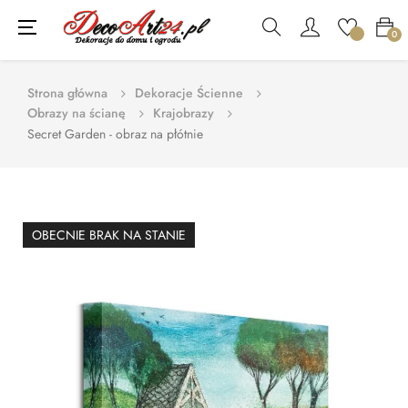
Toggle
☰
0
navigation
Strona główna
Dekoracje Ścienne
Obrazy na ścianę
Krajobrazy
Secret Garden - obraz na płótnie
OBECNIE BRAK NA STANIE