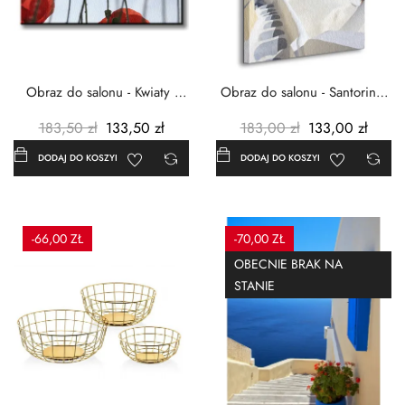
Obraz do salonu - Kwiaty -
Obraz do salonu - Santorini -
Czerwone maki -...
Grecja Cykady -...
183,50 zł
133,50 zł
183,00 zł
133,00 zł
DODAJ DO KOSZYKA
DODAJ DO KOSZYKA
-66,00 ZŁ
-70,00 ZŁ
OBECNIE BRAK NA
STANIE