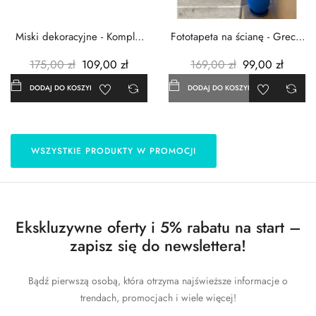
Miski dekoracyjne - Komplet
Fototapeta na ścianę - Grecja
3szt. - Metalowe -...
- 183x254 cm
175,00 zł
109,00 zł
169,00 zł
99,00 zł
DODAJ DO KOSZYKA
DODAJ DO KOSZYKA
WSZYSTKIE PRODUKTY W PROMOCJI
Ekskluzywne oferty i 5% rabatu na start –
zapisz się do newslettera!
Bądź pierwszą osobą, która otrzyma najświeższe informacje o
trendach, promocjach i wiele więcej!