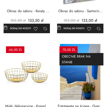
Obraz do salonu - Kwiaty -
Obraz do salonu - Santorini -
Czerwone maki -...
Grecja Cykady -...
183,50 zł
133,50 zł
183,00 zł
133,00 zł
DODAJ DO KOSZYKA
DODAJ DO KOSZYKA
-66,00 ZŁ
-70,00 ZŁ
OBECNIE BRAK NA
STANIE
Miski dekoracyjne - Komplet
Fototapeta na ścianę - Grecja