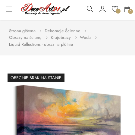
Toggle
☰
0
navigation
Strona główna
Dekoracje Ścienne
Obrazy na ścianę
Krajobrazy
Woda
Liquid Reflections - obraz na płótnie
OBECNIE BRAK NA STANIE