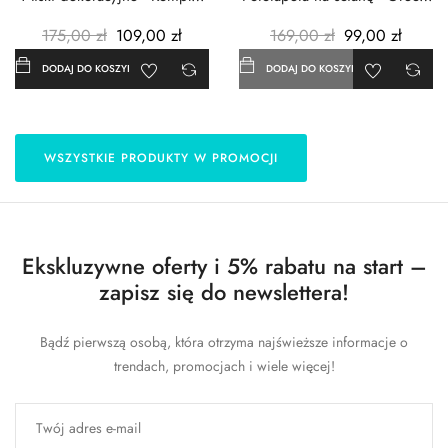
3szt. - Metalowe -...
- 183x254 cm
175,00 zł
109,00 zł
169,00 zł
99,00 zł
DODAJ DO KOSZYKA
DODAJ DO KOSZYKA
WSZYSTKIE PRODUKTY W PROMOCJI
Ekskluzywne oferty i 5% rabatu na start –
zapisz się do newslettera!
Bądź pierwszą osobą, która otrzyma najświeższe informacje o
trendach, promocjach i wiele więcej!