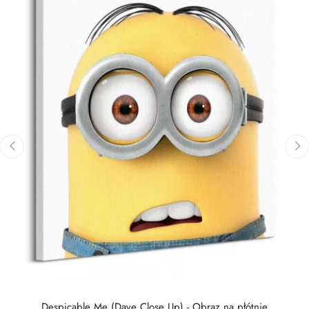
‹
›
Despicable Me (Dave Close Up) - Obraz na płótnie