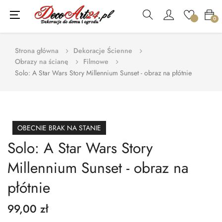
Toggle
☰
0
navigation
Strona główna
Dekoracje Ścienne
Obrazy na ścianę
Filmowe
Solo: A Star Wars Story Millennium Sunset - obraz na płótnie
OBECNIE BRAK NA STANIE
Solo: A Star Wars Story
Millennium Sunset - obraz na
płótnie
99,00 zł