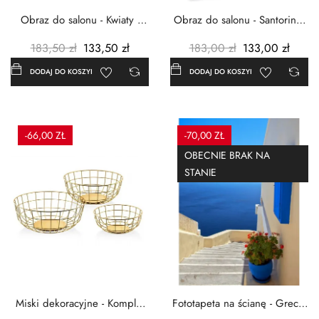
Obraz do salonu - Kwiaty -
Obraz do salonu - Santorini -
Czerwone maki -...
Grecja Cykady -...
183,50 zł
133,50 zł
183,00 zł
133,00 zł
DODAJ DO KOSZYKA
DODAJ DO KOSZYKA
-66,00 ZŁ
-70,00 ZŁ
OBECNIE BRAK NA
STANIE
Miski dekoracyjne - Komplet
Fototapeta na ścianę - Grecja
3szt. - Metalowe -...
- 183x254 cm