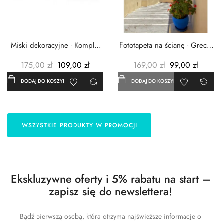
Miski dekoracyjne - Komplet
Fototapeta na ścianę - Grecja
3szt. - Metalowe -...
- 183x254 cm
175,00 zł
109,00 zł
169,00 zł
99,00 zł
DODAJ DO KOSZYKA
DODAJ DO KOSZYKA
WSZYSTKIE PRODUKTY W PROMOCJI
Ekskluzywne oferty i 5% rabatu na start –
zapisz się do newslettera!
Bądź pierwszą osobą, która otrzyma najświeższe informacje o