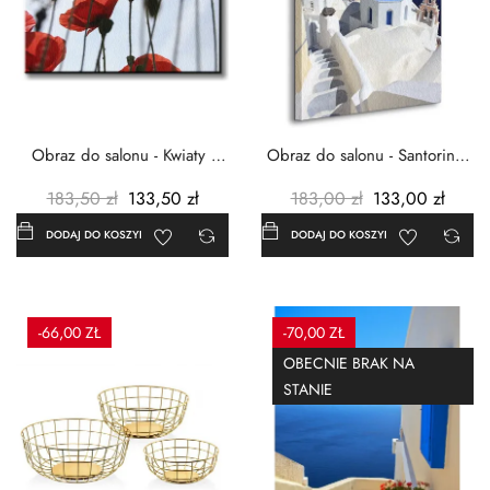
Obraz do salonu - Kwiaty -
Obraz do salonu - Santorini -
Czerwone maki -...
Grecja Cykady -...
183,50 zł
133,50 zł
183,00 zł
133,00 zł
DODAJ DO KOSZYKA
DODAJ DO KOSZYKA
-66,00 ZŁ
-70,00 ZŁ
OBECNIE BRAK NA
STANIE