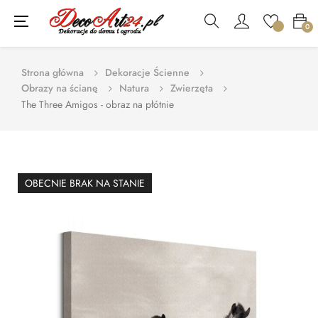
Toggle
☰
0
navigation
Strona główna
Dekoracje Ścienne
Obrazy na ścianę
Natura
Zwierzęta
The Three Amigos - obraz na płótnie
OBECNIE BRAK NA STANIE