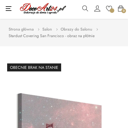
Toggle
☰
0
navigation
Strona główna
Salon
Obrazy do Salonu
Stardust Covering San Francisco - obraz na płótnie
OBECNIE BRAK NA STANIE