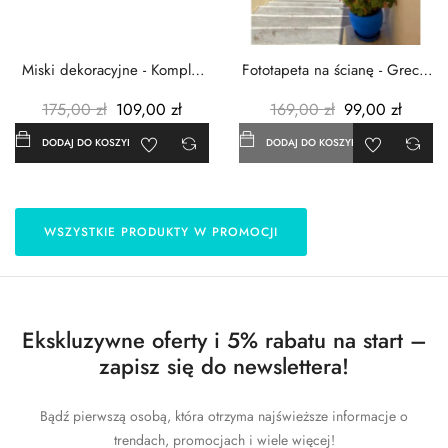
Miski dekoracyjne - Komplet
Fototapeta na ścianę - Grecja
3szt. - Metalowe -...
- 183x254 cm
175,00 zł
109,00 zł
169,00 zł
99,00 zł
DODAJ DO KOSZYKA
DODAJ DO KOSZYKA
WSZYSTKIE PRODUKTY W PROMOCJI
Ekskluzywne oferty i 5% rabatu na start –
zapisz się do newslettera!
Bądź pierwszą osobą, która otrzyma najświeższe informacje o
trendach, promocjach i wiele więcej!