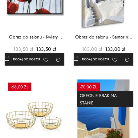
Obraz do salonu - Kwiaty -
Obraz do salonu - Santorini -
Czerwone maki -...
Grecja Cykady -...
183,50 zł
133,50 zł
183,00 zł
133,00 zł
DODAJ DO KOSZYKA
DODAJ DO KOSZYKA
-66,00 ZŁ
-70,00 ZŁ
OBECNIE BRAK NA
STANIE