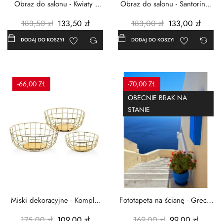
Obraz do salonu - Kwiaty -
Obraz do salonu - Santorini -
Czerwone maki -...
Grecja Cykady -...
183,50 zł
133,50 zł
183,00 zł
133,00 zł
DODAJ DO KOSZYKA
DODAJ DO KOSZYKA
-66,00 ZŁ
-70,00 ZŁ
OBECNIE BRAK NA
STANIE
Miski dekoracyjne - Komplet
Fototapeta na ścianę - Grecja
3szt. - Metalowe -...
- 183x254 cm
175,00 zł
109,00 zł
169,00 zł
99,00 zł