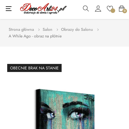
Toggle
☰
0
navigation
Strona główna
Salon
Obrazy do Salonu
A While Ago - obraz na płótnie
OBECNIE BRAK NA STANIE