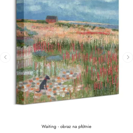
‹
›
Waiting - obraz na płótnie