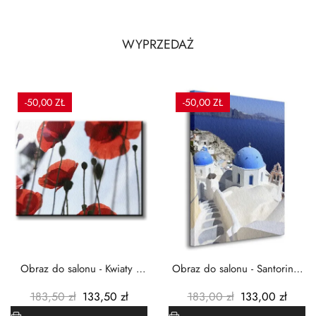
WYPRZEDAŻ
-50,00 ZŁ
-50,00 ZŁ
Obraz do salonu - Kwiaty -
Obraz do salonu - Santorini -
Czerwone maki -...
Grecja Cykady -...
183,50 zł
133,50 zł
183,00 zł
133,00 zł