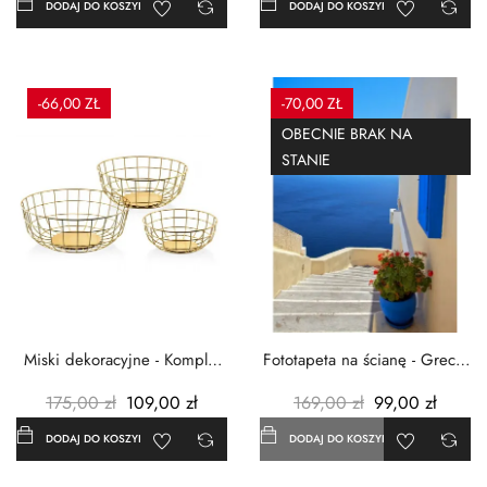
DODAJ DO KOSZYKA
DODAJ DO KOSZYKA
-66,00 ZŁ
-70,00 ZŁ
OBECNIE BRAK NA
STANIE
Miski dekoracyjne - Komplet
Fototapeta na ścianę - Grecja
3szt. - Metalowe -...
- 183x254 cm
175,00 zł
109,00 zł
169,00 zł
99,00 zł
DODAJ DO KOSZYKA
DODAJ DO KOSZYKA