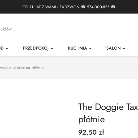
OD 11 LAT Z WAMI - ZADZWOŃ ☎
574-000-825
☎
ÓD
PRZEDPOKÓJ
KUCHNIA
SALON
rvice - obraz na płótnie
The Doggie Taxi
płótnie
92,50 zł