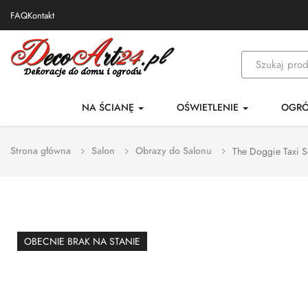
FAQ
Kontakt
NA ŚCIANĘ
OŚWIETLENIE
OGR
Strona główna
Salon
Obrazy do Salonu
The Doggie Taxi Se
OBECNIE BRAK NA STANIE