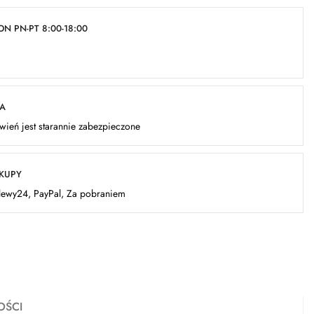
N PN-PT 8:00-18:00
KA
ień jest starannie zabezpieczone
AKUPY
elewy24, PayPal, Za pobraniem
OŚCI