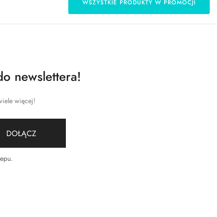
WSZYSTKIE PRODUKTY W PROMOCJI
do newslettera!
iele więcej!
DOŁĄCZ
lepu
.