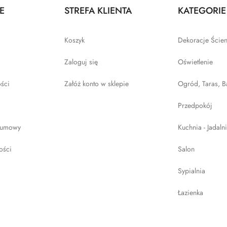
E
STREFA KLIENTA
KATEGORIE
Koszyk
Dekoracje Ście
Zaloguj się
Oświetlenie
ości
Załóż konto w sklepie
Ogród, Taras, B
Przedpokój
 umowy
Kuchnia - Jadaln
ości
Salon
Sypialnia
Łazienka