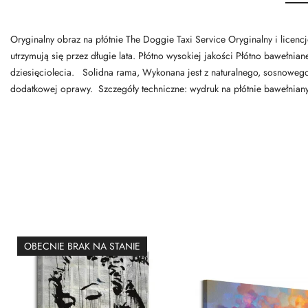
Oryginalny obraz na płótnie The Doggie Taxi Service Oryginalny i licen
utrzymują się przez długie lata. Płótno wysokiej jakości Płótno bawełnia
dziesięciolecia. Solidna rama, Wykonana jest z naturalnego, sosnowego
dodatkowej oprawy. Szczegóły techniczne: wydruk na płótnie bawełni
OBECNIE BRAK NA STANIE