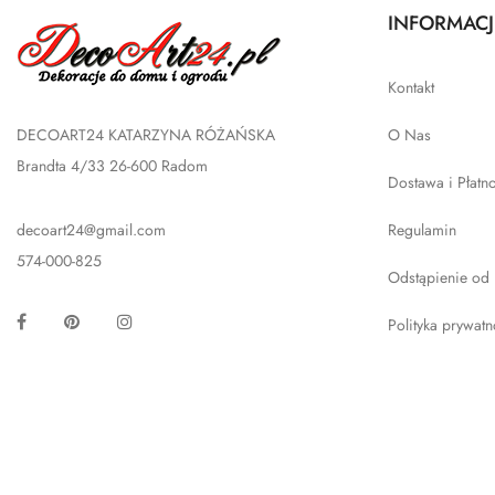
INFORMACJ
Kontakt
DECOART24 KATARZYNA RÓŻAŃSKA
O Nas
Brandta 4/33 26-600 Radom
Dostawa i Płatn
decoart24@gmail.com
Regulamin
574-000-825
Odstąpienie od
Facebook
Pinterest
Instagram
Polityka prywatn