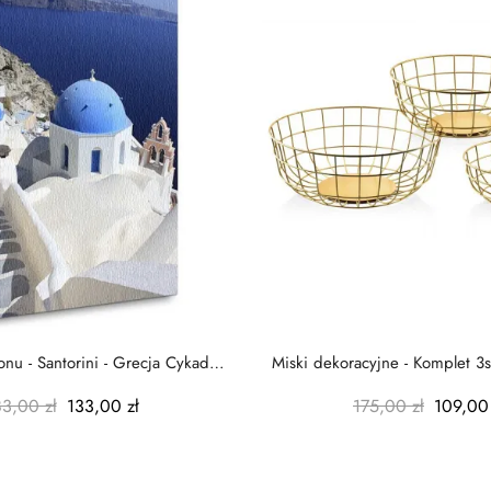
nu - Santorini - Grecja Cykady
Miski dekoracyjne - Komplet 3s
-...
-...
83,00 zł
133,00 zł
175,00 zł
109,00 