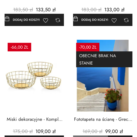
Czerwone maki -...
Grecja Cykady -...
183,50 zł
133,50 zł
183,00 zł
133,00 zł
DODAJ DO KOSZYKA
DODAJ DO KOSZYKA
-66,00 ZŁ
-70,00 ZŁ
OBECNIE BRAK NA
STANIE
Miski dekoracyjne - Komplet
Fototapeta na ścianę - Grecja
3szt. - Metalowe -...
- 183x254 cm
175,00 zł
109,00 zł
169,00 zł
99,00 zł