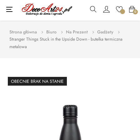
Toggle
☰
0
navigation
Strona główna
Biuro
Na Prezent
Gadżety
Stranger Things Stuck in the Upside Down - butelka termiczna
metalowa
OBECNIE BRAK NA STANIE