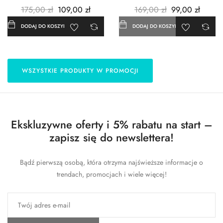
3szt. - Metalowe -...
- 183x254 cm
175,00 zł
109,00 zł
169,00 zł
99,00 zł
DODAJ DO KOSZYKA
DODAJ DO KOSZYKA
WSZYSTKIE PRODUKTY W PROMOCJI
Ekskluzywne oferty i 5% rabatu na start –
zapisz się do newslettera!
Bądź pierwszą osobą, która otrzyma najświeższe informacje o
trendach, promocjach i wiele więcej!