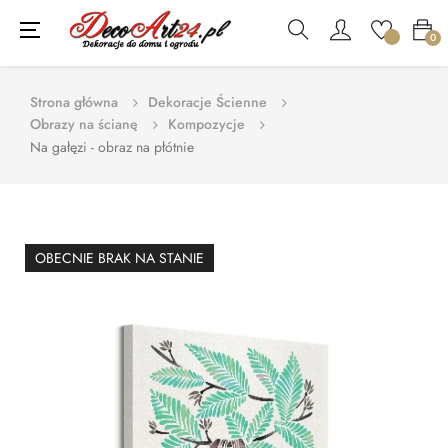
Toggle
☰
0
navigation
Strona główna
Dekoracje Ścienne
Obrazy na ścianę
Kompozycje
Na gałęzi - obraz na płótnie
OBECNIE BRAK NA STANIE