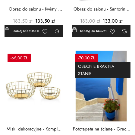
Obraz do salonu - Kwiaty -
Obraz do salonu - Santorini -
Czerwone maki -...
Grecja Cykady -...
183,50 zł
133,50 zł
183,00 zł
133,00 zł
DODAJ DO KOSZYKA
DODAJ DO KOSZYKA
-66,00 ZŁ
-70,00 ZŁ
OBECNIE BRAK NA
STANIE
Miski dekoracyjne - Komplet
Fototapeta na ścianę - Grecja