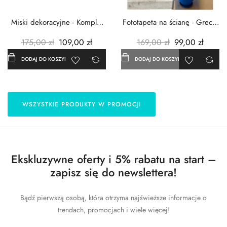
Miski dekoracyjne - Komplet
Fototapeta na ścianę - Grecja
3szt. - Metalowe -...
- 183x254 cm
175,00 zł
109,00 zł
169,00 zł
99,00 zł
DODAJ DO KOSZYKA
DODAJ DO KOSZYKA
WSZYSTKIE PRODUKTY W PROMOCJI
Ekskluzywne oferty i 5% rabatu na start –
zapisz się do newslettera!
Bądź pierwszą osobą, która otrzyma najświeższe informacje o
trendach, promocjach i wiele więcej!