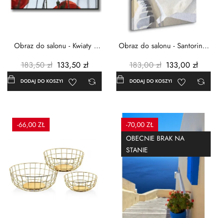
Obraz do salonu - Kwiaty -
Obraz do salonu - Santorini -
Czerwone maki -...
Grecja Cykady -...
183,50 zł
133,50 zł
183,00 zł
133,00 zł
DODAJ DO KOSZYKA
DODAJ DO KOSZYKA
-66,00 ZŁ
-70,00 ZŁ
OBECNIE BRAK NA
STANIE