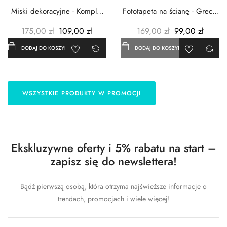
Miski dekoracyjne - Komplet
Fototapeta na ścianę - Grecja
3szt. - Metalowe -...
- 183x254 cm
175,00 zł
109,00 zł
169,00 zł
99,00 zł
DODAJ DO KOSZYKA
DODAJ DO KOSZYKA
WSZYSTKIE PRODUKTY W PROMOCJI
Ekskluzywne oferty i 5% rabatu na start –
zapisz się do newslettera!
Bądź pierwszą osobą, która otrzyma najświeższe informacje o
trendach, promocjach i wiele więcej!