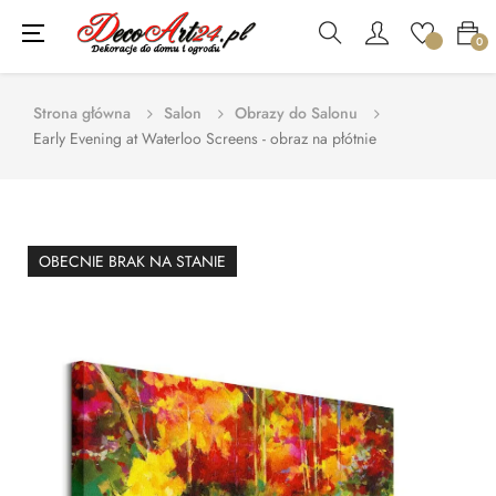
Toggle
☰
0
navigation
Strona główna
Salon
Obrazy do Salonu
Early Evening at Waterloo Screens - obraz na płótnie
OBECNIE BRAK NA STANIE