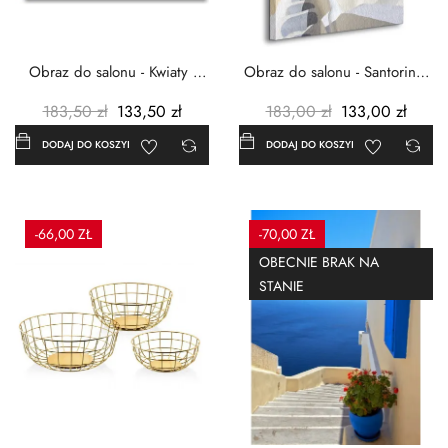
Obraz do salonu - Kwiaty -
Obraz do salonu - Santorini -
Czerwone maki -...
Grecja Cykady -...
183,50 zł
133,50 zł
183,00 zł
133,00 zł
DODAJ DO KOSZYKA
DODAJ DO KOSZYKA
-66,00 ZŁ
-70,00 ZŁ
OBECNIE BRAK NA
STANIE