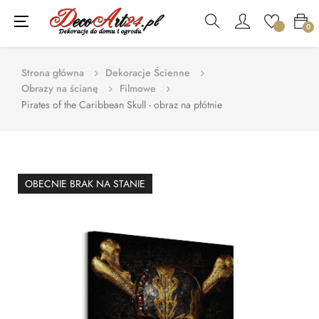
Toggle
☰
0
navigation
Strona główna
Dekoracje Ścienne
Obrazy na ścianę
Filmowe
Pirates of the Caribbean Skull - obraz na płótnie
OBECNIE BRAK NA STANIE