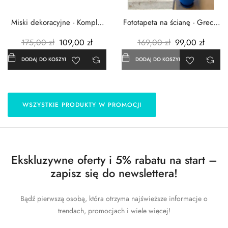
Miski dekoracyjne - Komplet
Fototapeta na ścianę - Grecja
3szt. - Metalowe -...
- 183x254 cm
175,00 zł
109,00 zł
169,00 zł
99,00 zł
DODAJ DO KOSZYKA
DODAJ DO KOSZYKA
WSZYSTKIE PRODUKTY W PROMOCJI
Ekskluzywne oferty i 5% rabatu na start –
zapisz się do newslettera!
Bądź pierwszą osobą, która otrzyma najświeższe informacje o
trendach, promocjach i wiele więcej!