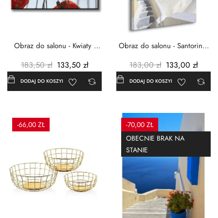
Obraz do salonu - Kwiaty -
Obraz do salonu - Santorini -
Czerwone maki -...
Grecja Cykady -...
183,50 zł
133,50 zł
183,00 zł
133,00 zł
DODAJ DO KOSZYKA
DODAJ DO KOSZYKA
-66,00 ZŁ
-70,00 ZŁ
OBECNIE BRAK NA
STANIE